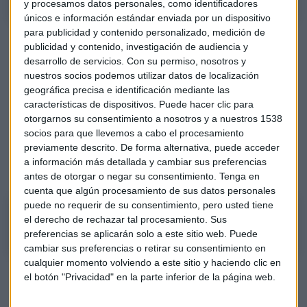
y procesamos datos personales, como identificadores
únicos e información estándar enviada por un dispositivo
para publicidad y contenido personalizado, medición de
Las
tensiones comerciales
seguirán presentes este
publicidad y contenido, investigación de audiencia y
segundo semestre al que, además, se suma la incertidumbre
desarrollo de servicios.
Con su permiso, nosotros y
de la salida de Reino Unido de la Unión Europea con o sin
nuestros socios podemos utilizar datos de localización
acuerdo. "La renta variable americana y europea aún con
geográfica precisa e identificación mediante las
volatilidad y con la situación geopolítica nos va a dar
características de dispositivos. Puede hacer clic para
otorgarnos su consentimiento a nosotros y a nuestros 1538
alegría", señala José María Luna.
socios para que llevemos a cabo el procesamiento
previamente descrito. De forma alternativa, puede acceder
La
recomendación estrella
para esta semana en el Fondo
a información más detallada y cambiar sus preferencias
Capital la puedes escuchar aquí:
antes de otorgar o negar su consentimiento.
Tenga en
cuenta que algún procesamiento de sus datos personales
puede no requerir de su consentimiento, pero usted tiene
El Fondo Capital con José María Luna
el derecho de rechazar tal procesamiento. Sus
preferencias se aplicarán solo a este sitio web. Puede
cambiar sus preferencias o retirar su consentimiento en
cualquier momento volviendo a este sitio y haciendo clic en
el botón "Privacidad" en la parte inferior de la página web.