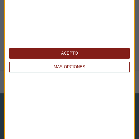
@CAPITALRADIOB
ACEPTO
MÁS OPCIONES
NOTICIAS RELACIONADAS
Capital Radio