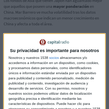
Los fondos de Asia que tienen Japón han aguantado mejor
que aquellos que poseen una
mayor ponderación
en
China. Mar Barrero ve mucha volatilidad tras los datos
macroeconómicos que indican un menor crecimiento en
China y afecta a toda el área.
La economía china se ralentiza en el tercer trimestre
“Nos encontramos en plena campaña de presentación de
Su privacidad es importante para nosotros
resultados y la semana pasada los datos de la banca de
inversión norteamericana
sorprendieron por su fuerte
Nosotros y nuestros 1538
socios
almacenamos y/o
crecimiento” dice Mar Barrero. La directora de análisis en
accedemos a información en un dispositivo, como cookies,
Arquia Profim Banca Privada comenta que “el entorno sigue
y procesamos datos personales, como identificadores
únicos e información estándar enviada por un dispositivo
siendo favorable para la
renta variable
porque la
para publicidad y contenido personalizado, medición de
reactivación de las economías continúa a medida que se
publicidad y contenido, investigación de audiencia y
van levantando confinamientos".
desarrollo de servicios.
Con su permiso, nosotros y
nuestros socios podemos utilizar datos de localización
La analista asegura que “existen factores que ralentizan la
geográfica precisa e identificación mediante las
recuperación económica, pero también hace que no sea
características de dispositivos. Puede hacer clic para
una
reactivación muy explosiva
que generaría más
otorgarnos su consentimiento a nosotros y a nuestros 1538