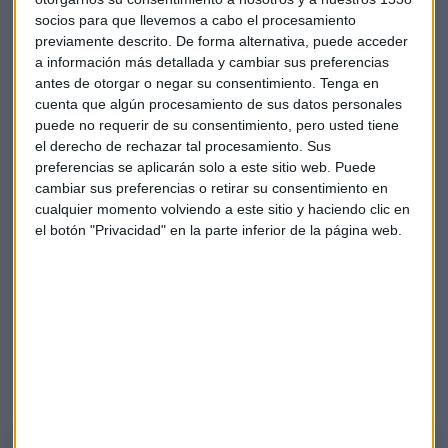
inflación”. En estos meses, la actividad en bolsa y en renta
socios para que llevemos a cabo el procesamiento
previamente descrito. De forma alternativa, puede acceder
fija se ha incrementos por lo que ayuda a tranquilizar a los
a información más detallada y cambiar sus preferencias
mercados. Mar Barrero recomienda a los inversores que
antes de otorgar o negar su consentimiento.
Tenga en
tienen que acostumbrarse a vivir estas correcciones que se
cuenta que algún procesamiento de sus datos personales
producen en un
periodo corto
y aprovechar las subidas.
puede no requerir de su consentimiento, pero usted tiene
el derecho de rechazar tal procesamiento. Sus
Bitcóin
preferencias se aplicarán solo a este sitio web. Puede
cambiar sus preferencias o retirar su consentimiento en
Hoy comienza los ETF del bitcóin en Estados Undios y la
cualquier momento volviendo a este sitio y haciendo clic en
analista comenta que “es un tipo de inversión más para
el botón "Privacidad" en la parte inferior de la página web.
diversificar la cartera
y quien invierta tiene que saber los
riesgos que corre”. Añade que “es una mezcla de renta fija y
de variados por lo que confiere una
mayor volatilidad y
menor liquidez
”.
ETF de bitcoin: llega el futuro del mercado que muchos
rechazan
Bitcóin