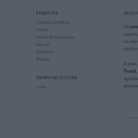
ETIQUETAS
20/12/2
Cambio climático
El
cam
Fondo
oportu
Fondo de la semana
va más
Hexcel
de for
Rational
Nordea
A esas
Fund
,
TIEMPO DE LECTURA
ayudan
emisio
2 min