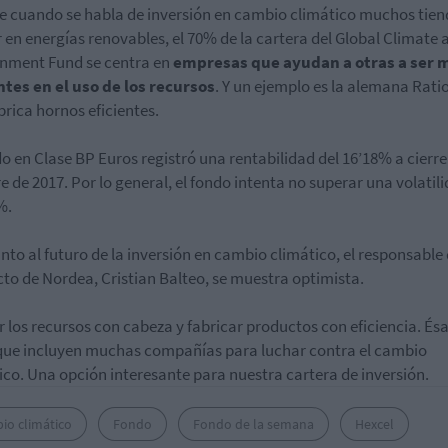
 cuando se habla de inversión en cambio climático muchos tien
 en energías renovables, el 70% de la cartera del Global Climate 
nment Fund se centra en
empresas que ayudan a otras a ser 
ntes en el uso de los recursos
. Y un ejemplo es la alemana Rati
brica hornos eficientes.
do en Clase BP Euros registró una rentabilidad del 16’18% a cierre
e de 2017. Por lo general, el fondo intenta no superar una volatil
%.
nto al futuro de la inversión en cambio climático, el responsable
to de Nordea, Cristian Balteo, se muestra optimista.
ar los recursos con cabeza y fabricar productos con eficiencia. Ésa
que incluyen muchas compañías para luchar contra el cambio
ico. Una opción interesante para nuestra cartera de inversión.
io climático
Fondo
Fondo de la semana
Hexcel