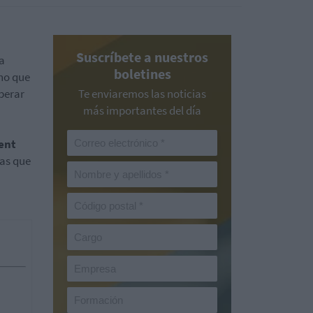
Suscríbete a nuestros
a
boletines
ino que
perar
Te enviaremos las noticias
más importantes del día
ent
sas que