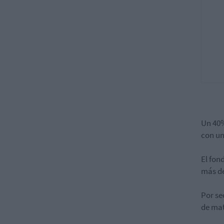
Un 40%
con un
El fon
más de
Por se
de mat