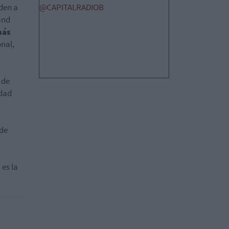
den a
@CAPITALRADIOB
and
más
onal,
 de
idad
 de
 es la