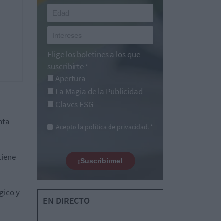
Elige los boletines a los que
suscribirte
*
Apertura
La Magia de la Publicidad
Claves ESG
nta
Acepto la
política de privacidad
. *
tiene
¡Suscribirme!
gico y
EN DIRECTO