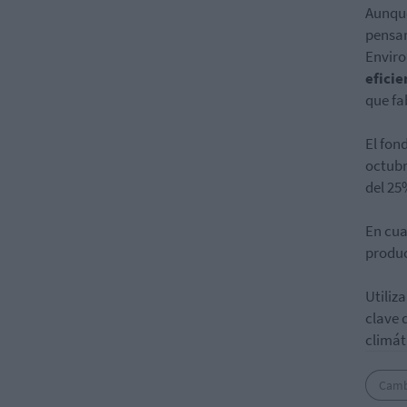
Aunque
pensar
Enviro
eficie
que fa
El fon
octubr
del 25
En cua
produc
Utiliz
clave 
climát
Camb