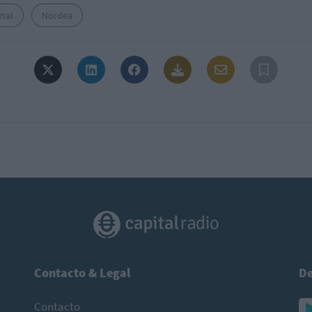
onal
Nordea
Contacto & Legal
De
Contacto