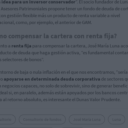
 idea para un inversor conservador
”. El socio fundador de Lu
a Asesores Patrimoniales propone tener un fondo de deuda de cor
con gestión flexible más un producto de renta variable a nivel
acional, como, por ejemplo, el anterior de GAM.
o compensar la cartera con renta fija?
anto a
renta fija
para compensar la cartera, José María Luna ac
ducto de deuda que haga gestión activa, “es fundamental conta
 selectores de bonos”.
entorno de baja o nula inflación en el que nos encontramos, “sería
vo
apoyarse en determinada deuda corporativa
de sectores q
 negocios capaces, no solo de sobrevivir, sino de generar benefic
ideal si, en paralelo, además están apoyados por los bancos centr
a al retorno absoluto, es interesante el Dunas Valor Prudente.
ultorio
Consultorio de fondos
José María Luna
Luna