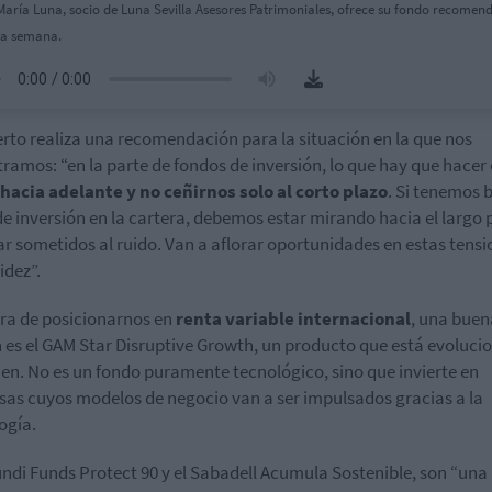
María Luna, socio de Luna Sevilla Asesores Patrimoniales, ofrece su fondo recomen
ta semana.
erto realiza una recomendación para la situación en la que nos
ramos: “en la parte de fondos de inversión, lo que hay que hacer 
hacia adelante y no ceñirnos solo al corto plazo
. Si tenemos 
de inversión en la cartera, debemos estar mirando hacia el largo 
ar sometidos al ruido. Van a aflorar oportunidades en estas tens
idez”.
ora de posicionarnos en
renta variable internacional
, una buen
 es el GAM Star Disruptive Growth, un producto que está evoluc
en. No es un fondo puramente tecnológico, sino que invierte en
as cuyos modelos de negocio van a ser impulsados gracias a la
ogía.
ndi Funds Protect 90 y el Sabadell Acumula Sostenible, son “una