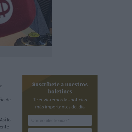
Suscríbete a nuestros
ue
boletines
aña de
Te enviaremos las noticias
más importantes del día
 Así lo
dente