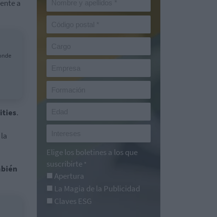
rente a
ponde
ities
.
 la
Elige los boletines a los que
suscribirte
*
bién
Apertura
La Magia de la Publicidad
Claves ESG