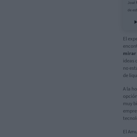
José 
de es
El exp
encont
mirar 
ideas 
no est
de liqu
A la h
opción
muy bi
empres
tecnol
El Amu