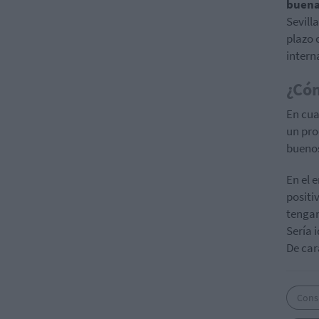
buena
Sevill
plazo 
intern
¿Cóm
En cu
un pro
buenos
En el 
positi
tengan
Sería 
De car
Cons