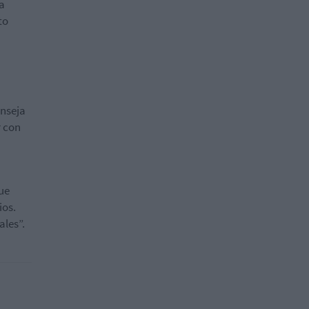
na
to
onseja
r con
ue
ios.
ales”.