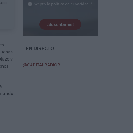
dado
Acepto la
política de privacidad
. *
¡Suscribirme!
es
EN DIRECTO
buenas
plazo y
@CAPITALRADIOB
iones
a
ionando