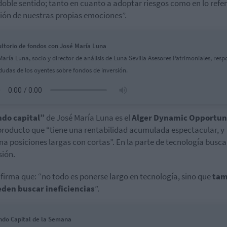
doble sentido; tanto en cuanto a adoptar riesgos como en lo refe
tión de nuestras propias emociones”.
ltorio de fondos con José María Luna
María Luna, socio y director de análisis de Luna Sevilla Asesores Patrimoniales, res
 dudas de los oyentes sobre fondos de inversión.
ndo capital”
de José María Luna es el
Alger Dynamic Opportun
producto que “tiene una rentabilidad acumulada espectacular, y
a posiciones largas con cortas”. En la parte de tecnología busca
sión.
firma que: “no todo es ponerse largo en tecnología, sino que
tam
eden buscar ineficiencias
”.
ndo Capital de la Semana