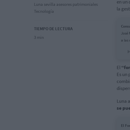
en un 
Luna sevilla asesores patrimoniales
la ges
Tecnología
Consu
TIEMPO DE LECTURA
José 
3 min
a las
El
“fo
Es un 
combin
disper
Luna a
se pu
El Fo