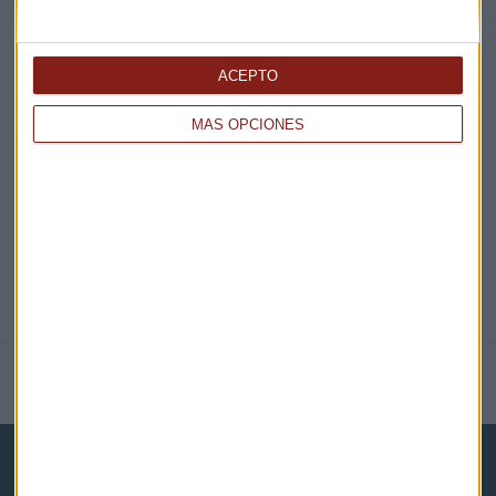
ACEPTO
EN DIRECTO
MÁS OPCIONES
@CAPITALRADIOB
NOTICIAS RELACIONADAS