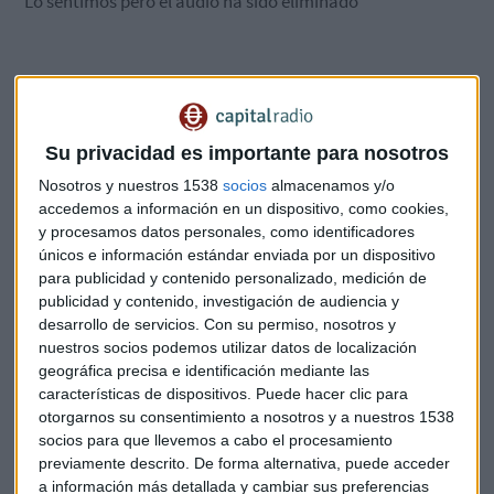
*Lo sentimos pero el audio ha sido eliminado
Su privacidad es importante para nosotros
Foto: Carlos ZGZ Flickr
Nosotros y nuestros 1538
socios
almacenamos y/o
accedemos a información en un dispositivo, como cookies,
y procesamos datos personales, como identificadores
únicos e información estándar enviada por un dispositivo
para publicidad y contenido personalizado, medición de
publicidad y contenido, investigación de audiencia y
Suscríbete a nuestros boletines
desarrollo de servicios.
Con su permiso, nosotros y
Te enviaremos las noticias más importantes del día
nuestros socios podemos utilizar datos de localización
geográfica precisa e identificación mediante las
características de dispositivos. Puede hacer clic para
otorgarnos su consentimiento a nosotros y a nuestros 1538
socios para que llevemos a cabo el procesamiento
previamente descrito. De forma alternativa, puede acceder
a información más detallada y cambiar sus preferencias