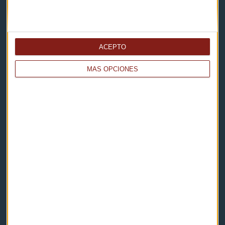
Capital Radio
ACEPTO
Noticias
MÁS OPCIONES
Eventos
Consultorios
Programas y podcasts
Contacto & Legal
Contacto
Cómo escucharnos
Política de privacidad