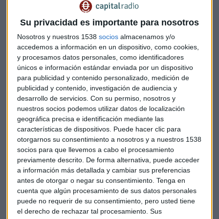
"Esto es la punta del iceberg", comenta
Jaime Abella,
Su privacidad es importante para nosotros
director de ventas de AXA Investment Managers
Nosotros y nuestros 1538
socios
almacenamos y/o
España
. "Pero, la intención es ir más allá y hacer un mundo
accedemos a información en un dispositivo, como cookies,
mejor", añade.
y procesamos datos personales, como identificadores
únicos e información estándar enviada por un dispositivo
Tres de cada diez inversores institucionales consideran que
para publicidad y contenido personalizado, medición de
publicidad y contenido, investigación de audiencia y
contar con buenas prácticas en materia medioambiental,
desarrollo de servicios.
Con su permiso, nosotros y
social y de buen gobierno (ESG, por sus siglas en inglés)
nuestros socios podemos utilizar datos de localización
podría justificar un incremento de la valoración de las
geográfica precisa e identificación mediante las
compañías del 50% o superior.
características de dispositivos. Puede hacer clic para
otorgarnos su consentimiento a nosotros y a nuestros 1538
Los retos de la ESG
socios para que llevemos a cabo el procesamiento
previamente descrito. De forma alternativa, puede acceder
Esta tendencia, cada vez más popular, se enfrenta a varios
a información más detallada y cambiar sus preferencias
riesgos, uno de ellos es el
greenwashing
. En la época dorada
antes de otorgar o negar su consentimiento.
Tenga en
del marketing, el 'marketing verde' también ha llegado y es
cuenta que algún procesamiento de sus datos personales
uno de los retos a los que la ESG se enfrenta.
puede no requerir de su consentimiento, pero usted tiene
el derecho de rechazar tal procesamiento. Sus