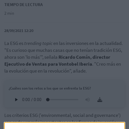
TIEMPO DE LECTURA
2 min
28/09/2021 12:20
La ESG es
trending topic
en las inversiones en la actualidad.
"Es curioso que muchas casas que no tenían tradición ESG,
ahora son 'lo más'", señala
Ricardo Comín, director
Ejecutivo de Ventas para Vontobel Iberia
. "Creo más en
la evolución que en la revolución", añade.
¿Cuáles son los retos a los que se enfrenta la ESG?
Los criterios ESG ('environmental, social and governance')
son cada vez más importantes en las firmas de inversión y
también en los gobiernos corporativos de las empresas.