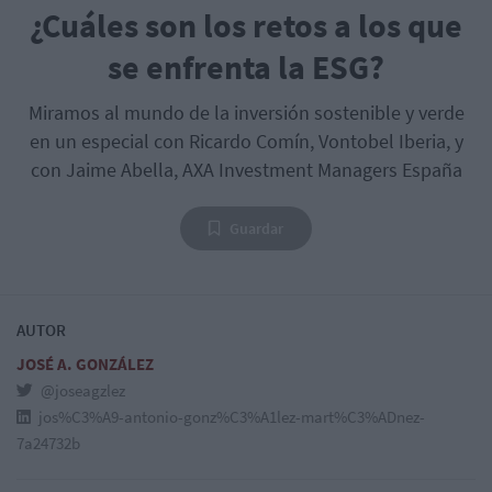
¿Cuáles son los retos a los que
se enfrenta la ESG?
Miramos al mundo de la inversión sostenible y verde
en un especial con Ricardo Comín, Vontobel Iberia, y
con Jaime Abella, AXA Investment Managers España
Guardar
AUTOR
JOSÉ A. GONZÁLEZ
@joseagzlez
jos%C3%A9-antonio-gonz%C3%A1lez-mart%C3%ADnez-
7a24732b