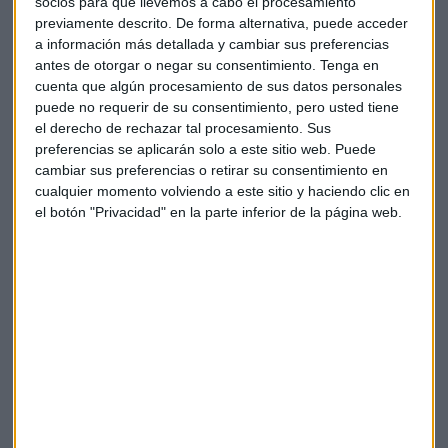
socios para que llevemos a cabo el procesamiento
que se publicó en Estados Unidos fue prácticamente lo que
previamente descrito. De forma alternativa, puede acceder
el mercado esperaba y no hubo una sorpresa negativa. El
a información más detallada y cambiar sus preferencias
antes de otorgar o negar su consentimiento.
Tenga en
miedo a una inflación descontralada se ha calmado
cuenta que algún procesamiento de sus datos personales
bastante”.
puede no requerir de su consentimiento, pero usted tiene
el derecho de rechazar tal procesamiento. Sus
¿Qué ha cambiado en las perspectivas trimestrales de JP
preferencias se aplicarán solo a este sitio web. Puede
Morgan AM? Nos lo cuenta su directora de estrategia
cambiar sus preferencias o retirar su consentimiento en
cualquier momento volviendo a este sitio y haciendo clic en
¿Tapering? A finales de este año y
el botón "Privacidad" en la parte inferior de la página web.
comienzos del 2022
Mirando hacia la política monetaria estadounidense, Lucía
Gutiérrez-Mellado vaticina que “este año, de momento,
Estados Unidos va a continuar con una
política monetaria
relajada
. Tienen que ver que el crecimiento se materializa y
que la recuperación continúa a lo largo del año”.
Cuando esa recuperación se materialice, la representante
de la gestora estima que “a finales de este año y a principios