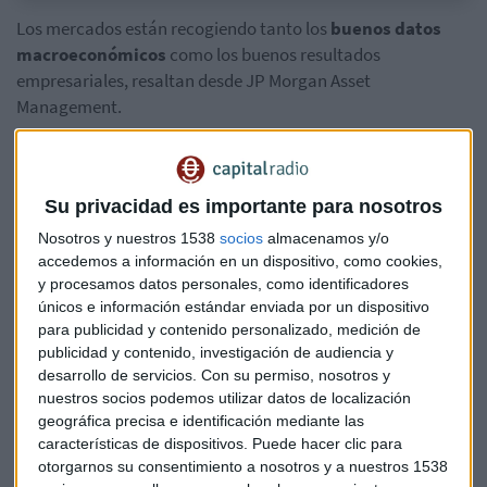
Los mercados están recogiendo tanto los
buenos datos
macroeconómicos
como los buenos resultados
empresariales, resaltan desde JP Morgan Asset
Management.
De cara a los próximos meses, Lucía Gutiérrez-Mellado
menciona que “seguimos con una visión constructiva y
pensamos que a partir de ahora vamos a ver un
repunte
Su privacidad es importante para nosotros
del crecimiento
por encima de tendencia a nivel global.
Nosotros y nuestros 1538
socios
almacenamos y/o
Algo que también se debe traducir en crecimiento de
accedemos a información en un dispositivo, como cookies,
beneficios, que es lo que estamos viendo”.
y procesamos datos personales, como identificadores
únicos e información estándar enviada por un dispositivo
En cuanto a la subida del precio de las
materias primas
, la
para publicidad y contenido personalizado, medición de
publicidad y contenido, investigación de audiencia y
experta cree que “están anticipando el escenario de
desarrollo de servicios.
Con su permiso, nosotros y
recuperación económica. Todas las regiones están
nuestros socios podemos utilizar datos de localización
creciendo”.
geográfica precisa e identificación mediante las
características de dispositivos. Puede hacer clic para
La directora de estrategia de JP Morgan AM para España y
otorgarnos su consentimiento a nosotros y a nuestros 1538
Portugal resalta, refiriéndose a la
inflación
, que “el dato