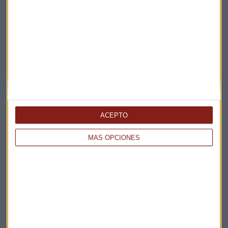
ACEPTO
MÁS OPCIONES
Elige los boletines a los que suscribirte
*
Apertura
La Magia de la Publicidad
Claves ESG
Acepto la
política de privacidad
. *