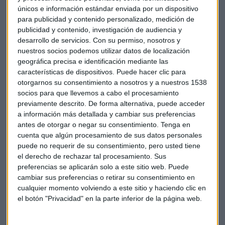
únicos e información estándar enviada por un dispositivo
para publicidad y contenido personalizado, medición de
publicidad y contenido, investigación de audiencia y
desarrollo de servicios.
Con su permiso, nosotros y
nuestros socios podemos utilizar datos de localización
Cuatro ideas capitales
geográfica precisa e identificación mediante las
características de dispositivos. Puede hacer clic para
Para finalizar, José María Luna
presenta cuatro ideas de
otorgarnos su consentimiento a nosotros y a nuestros 1538
inversión orientadas al futuro
. La primera, denominada
socios para que llevemos a cabo el procesamiento
"futuro inteligente", es el
BGF Euro Short Duration Fund
previamente descrito. De forma alternativa, puede acceder
de BlackRock, un producto que invierte en renta fija de
a información más detallada y cambiar sus preferencias
corto plazo con duración en torno a 2,4 años. La segunda,
antes de otorgar o negar su consentimiento.
Tenga en
cuenta que algún procesamiento de sus datos personales
"futuro sostenible", es el
Magallanes European Equity,
un
puede no requerir de su consentimiento, pero usted tiene
fondo de renta variable europea con criterios de
el derecho de rechazar tal procesamiento. Sus
sostenibilidad que tiene "muy buena pinta para los
preferencias se aplicarán solo a este sitio web. Puede
próximos meses, sobre todo mirando hacia el 2026". Como
cambiar sus preferencias o retirar su consentimiento en
tercera idea, "futuro disruptivo", propone el
M&G Global
cualquier momento volviendo a este sitio y haciendo clic en
Themes Fund,
que invierte en temas como longevidad,
el botón "Privacidad" en la parte inferior de la página web.
urbanismo e innovación. Finalmente, como "futuro vital",
recomienda el Wellington Global Health Care Equity Fund,