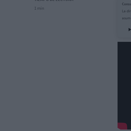
Consu
1 min
La di
asumi