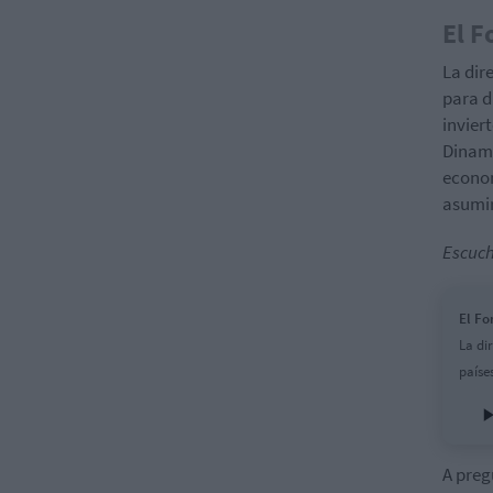
El F
La dir
para di
invier
Dinama
econom
asumir
Escuch
El Fo
La di
paíse
A preg