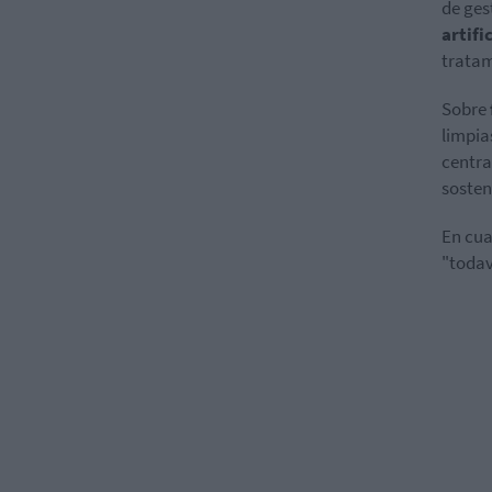
de ges
artific
tratam
Sobre
limpia
centra
sosten
En cua
"todav