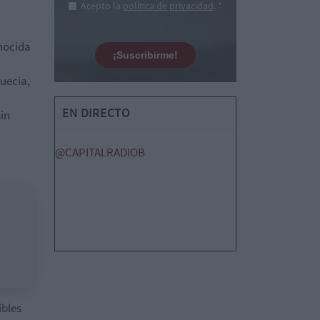
Acepto la
política de privacidad
. *
nocida
¡Suscribirme!
uecia,
EN DIRECTO
sin
@CAPITALRADIOB
n
ibles