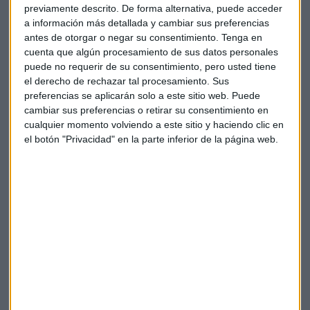
previamente descrito. De forma alternativa, puede acceder
a información más detallada y cambiar sus preferencias
antes de otorgar o negar su consentimiento.
Tenga en
cuenta que algún procesamiento de sus datos personales
puede no requerir de su consentimiento, pero usted tiene
el derecho de rechazar tal procesamiento. Sus
preferencias se aplicarán solo a este sitio web. Puede
cambiar sus preferencias o retirar su consentimiento en
cualquier momento volviendo a este sitio y haciendo clic en
el botón "Privacidad" en la parte inferior de la página web.
Fondo Capital
Para llevar a la práctica esa filosofía explicada durante el
análisis del contexto del mercado, José María Luna trae dos
ideas que permiten combinar la inteligencia artificial con la
inteligencia humana. En primer lugar, por la parte
growth
,
el
Wellington Global Quality Growth Fund
, "donde todo
tipo de compañías están presentes". En la parte
value
escoge el
Capital Group World Dividend Growers
.
Capturadores de dividendo que buscan compañías de