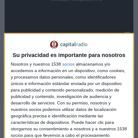
Escucha el
Consultorio
de fondos de
José María Luna:
Su privacidad es importante para nosotros
Nosotros y nuestros 1538
socios
almacenamos y/o
Consultorio de fondos de José María Luna
accedemos a información en un dispositivo, como cookies,
El socio de Luna & Sevilla Asesores Patrimoniales responde a las
y procesamos datos personales, como identificadores
únicos e información estándar enviada por un dispositivo
cuestiones de los oyentes sobre inversión en fondos.
para publicidad y contenido personalizado, medición de
publicidad y contenido, investigación de audiencia y
desarrollo de servicios.
Con su permiso, nosotros y
nuestros socios podemos utilizar datos de localización
geográfica precisa e identificación mediante las
características de dispositivos. Puede hacer clic para
otorgarnos su consentimiento a nosotros y a nuestros 1538
socios para que llevemos a cabo el procesamiento