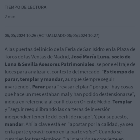
TIEMPO DE LECTURA
2 min
06/05/2024 10:26 (ACTUALIZADO 06/05/2024 10:27)
A las puertas del inicio de la Feria de San Isidro en la Plaza de
Toros de las Ventas de Madrid,
José María Luna, socio de
Luna & Sevilla Asesores Patrimoniales
, se pone el traje de
luces para analizar el contexto del mercado. "
Es tiempo de
parar, templar y mandar
, aunque siempre seguir
invirtiendo".
Parar
para "revisar el plan" porque "hay cosas
que hace un mes estaban mal y han podido destensionarse",
indica en referencia al conflicto en Oriente Medio.
Templar
y "seguir reequilibrando las carteras de inversión
independientemente del perfil de riesgo". Y, por supuesto,
mandar
. Ahí la clave está en "apostar por la calidad, ya sea
en la parte
growth
como en la parte
value
". Cuando se
cumplen los tres términos, "la inversión se convierte en