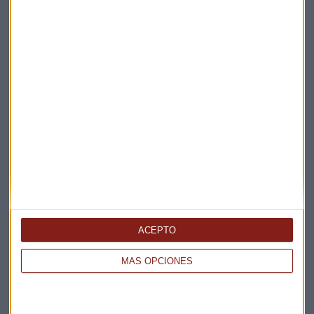
Consultorio
Consultorio de fondos
Fondos de inversión
José María Luna
Inteligencia
IA
Suscríbete a nuestros boletines
Te enviaremos las noticias más importantes del día
ACEPTO
MÁS OPCIONES