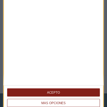
¡Suscribirme!
EN DIRECTO
@CAPITALRADIOB
NOTICIAS RELACIONADAS
ACEPTO
MÁS OPCIONES