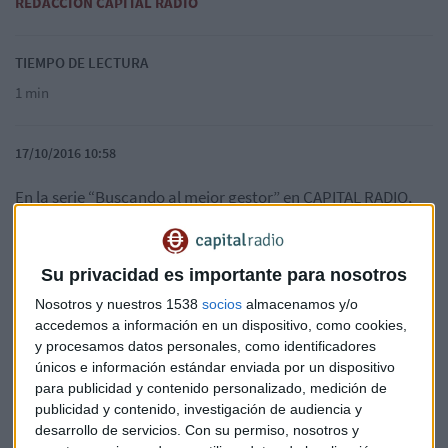
REDACCIÓN CAPITAL RADIO
TIEMPO DE LECTURA
1 min
17/10/2016 10:58
En la serie “Buscando al mejor gestor” en CAPITAL RADIO,
María Vázquez,consejera delegada de Quadriga Asset
Managers, se ha sometido al cuestionario de nuestra
redactora robot Sara Bot. Puedes escuchar el audio
Su privacidad es importante para nosotros
completo aquí:
Nosotros y nuestros 1538
socios
almacenamos y/o
accedemos a información en un dispositivo, como cookies,
y procesamos datos personales, como identificadores
únicos e información estándar enviada por un dispositivo
para publicidad y contenido personalizado, medición de
publicidad y contenido, investigación de audiencia y
desarrollo de servicios.
Con su permiso, nosotros y