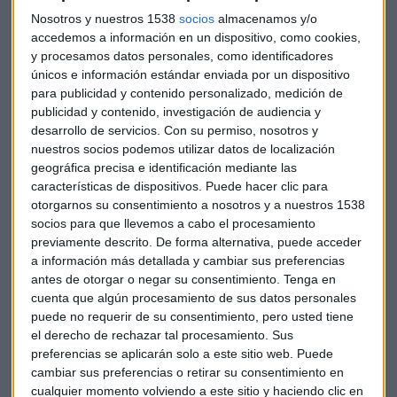
Venta de reservas en Oriente Medio
: Debido al bloqueo
Nosotros y nuestros 1538
socios
almacenamos y/o
de las exportaciones de petróleo y gas, varios estados de
accedemos a información en un dispositivo, como cookies,
esa región están vendiendo sus reservas físicas de oro para
y procesamos datos personales, como identificadores
obtener los ingresos públicos que ya no perciben por la vía
únicos e información estándar enviada por un dispositivo
energética.
para publicidad y contenido personalizado, medición de
publicidad y contenido, investigación de audiencia y
Escucha aquí el consultorio completo:
desarrollo de servicios.
Con su permiso, nosotros y
nuestros socios podemos utilizar datos de localización
geográfica precisa e identificación mediante las
características de dispositivos. Puede hacer clic para
otorgarnos su consentimiento a nosotros y a nuestros 1538
socios para que llevemos a cabo el procesamiento
previamente descrito. De forma alternativa, puede acceder
a información más detallada y cambiar sus preferencias
antes de otorgar o negar su consentimiento.
Tenga en
cuenta que algún procesamiento de sus datos personales
puede no requerir de su consentimiento, pero usted tiene
el derecho de rechazar tal procesamiento. Sus
preferencias se aplicarán solo a este sitio web. Puede
cambiar sus preferencias o retirar su consentimiento en
cualquier momento volviendo a este sitio y haciendo clic en