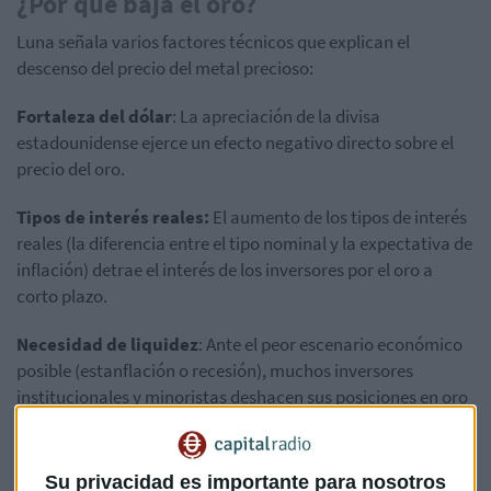
¿Por qué baja el oro?
Luna señala varios factores técnicos que explican el
descenso del precio del metal precioso:
Fortaleza del dólar
: La apreciación de la divisa
estadounidense ejerce un efecto negativo directo sobre el
precio del oro.
Tipos de interés reales:
El aumento de los tipos de interés
reales (la diferencia entre el tipo nominal y la expectativa de
inflación) detrae el interés de los inversores por el oro a
corto plazo.
Necesidad de liquidez
: Ante el peor escenario económico
posible (estanflación o recesión), muchos inversores
institucionales y minoristas deshacen sus posiciones en oro
para obtener efectivo, especialmente tras haber acumulado
beneficios previos en este activo.
Su privacidad es importante para nosotros