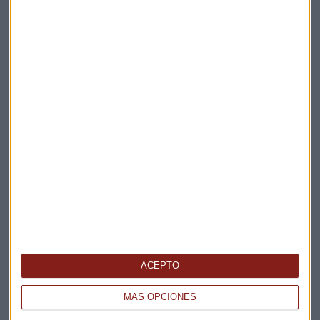
Suscríbete a nuestros boletines
Te enviaremos las noticias más importantes del día
ACEPTO
MÁS OPCIONES