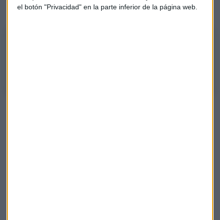
el botón "Privacidad" en la parte inferior de la página web.
El Consultorio de José María Luna
El socio director de Luna Sevilla Asesores Patrimoniales analiza fondos
de inversión sobre defensa, ciberseguridad y energía, entre otros.
Ideas de inversión
En un contexto de alta volatilidad y tensión geopolítica
marcado por el conflicto entre
Estados Unidos e Irán
, José
María Luna propone tres estrategias de inversión adaptadas
a la situación actual y hace un símil aprovechando el “Día
del Ascensor”: el
"ascensor antisísmico"
, representado
por el fondo monetario
Pictet Sovereign Short-Term
Money Market
para aparcar liquidez con bajo riesgo; el
"ascensor yoyó"
, mediante el fondo
BSF BlackRock