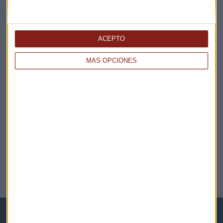
¡Suscribirme!
ACEPTO
EN DIRECTO
MÁS OPCIONES
@CAPITALRADIOB
NOTICIAS RELACIONADAS