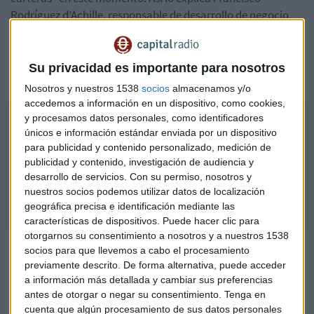
Rodríguez d’Achille, responsable de desarrollo de negocio
institucional de la gestora. “Y si tienes filosofía de valor, te
limitas más”, puntualiza Gutiérrez. Aunque ahora no tienen
empresas españolas en cartera, sí tienen un bono de renta
Su privacidad es importante para nosotros
fija. Pero los gestores siguen de cerca el mercado nacional.
Nosotros y nuestros 1538
socios
almacenamos y/o
accedemos a información en un dispositivo, como cookies,
y procesamos datos personales, como identificadores
Amiral Gestión: "Vemos márgenes de seguridad reducidos en
únicos e información estándar enviada por un dispositivo
España"
para publicidad y contenido personalizado, medición de
Francisco Rodríguez d'Achille, responsable de desarrollo de negocio
publicidad y contenido, investigación de audiencia y
institucional de Amiral Gestión
desarrollo de servicios.
Con su permiso, nosotros y
nuestros socios podemos utilizar datos de localización
geográfica precisa e identificación mediante las
características de dispositivos. Puede hacer clic para
otorgarnos su consentimiento a nosotros y a nuestros 1538
Por tanto, ¿cómo se puede establecer si es momento de
socios para que llevemos a cabo el procesamiento
invertir? Según Rodríguez, en Amiral Gestión ven en la
previamente descrito. De forma alternativa, puede acceder
actualidad “márgenes de seguridad reducidos”. Pero, “si
a información más detallada y cambiar sus preferencias
crees que estamos en etapa no madura del clico puedes
antes de otorgar o negar su consentimiento.
Tenga en
seguir apostando por valores más cíclicos. Creemos que
cuenta que algún procesamiento de sus datos personales