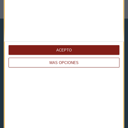
NOTICIAS RELACIONADAS
ACEPTO
Capital Radio
MÁS OPCIONES
Noticias
Eventos
Consultorios
Programas y podcasts
Contacto & Legal