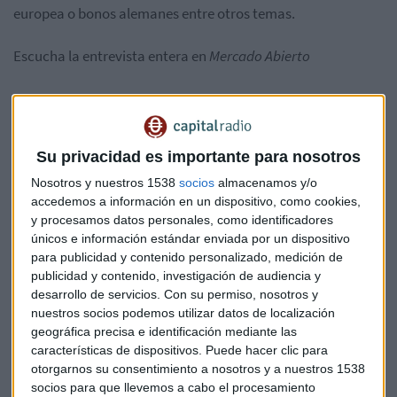
europea o bonos alemanes entre otros temas.
Escucha la entrevista entera en
Mercado Abierto
Su privacidad es importante para nosotros
Nosotros y nuestros 1538
socios
almacenamos y/o
accedemos a información en un dispositivo, como cookies,
y procesamos datos personales, como identificadores
únicos e información estándar enviada por un dispositivo
para publicidad y contenido personalizado, medición de
publicidad y contenido, investigación de audiencia y
desarrollo de servicios.
Con su permiso, nosotros y
nuestros socios podemos utilizar datos de localización
geográfica precisa e identificación mediante las
características de dispositivos. Puede hacer clic para
Suscríbete a nuestros boletines
otorgarnos su consentimiento a nosotros y a nuestros 1538
Te enviaremos las noticias más importantes del día
socios para que llevemos a cabo el procesamiento