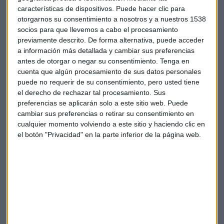
características de dispositivos. Puede hacer clic para
otorgarnos su consentimiento a nosotros y a nuestros 1538
socios para que llevemos a cabo el procesamiento
previamente descrito. De forma alternativa, puede acceder
a información más detallada y cambiar sus preferencias
antes de otorgar o negar su consentimiento.
Tenga en
cuenta que algún procesamiento de sus datos personales
puede no requerir de su consentimiento, pero usted tiene
el derecho de rechazar tal procesamiento. Sus
En el consultorio, Mar Barrero analiza cómo están
preferencias se aplicarán solo a este sitio web. Puede
comportándose los fondos de inversión en
renta fija y
cambiar sus preferencias o retirar su consentimiento en
variable, los monetarios o mercados emergentes
.
cualquier momento volviendo a este sitio y haciendo clic en
También trata sectores en concreto como la
energía y la
el botón "Privacidad" en la parte inferior de la página web.
tecnología
, entre otros.
La Idea Capital
La directora de análisis de Arquia Banca selecciona un
fondo de una casa española
Valentum FI
, de la casa
Valentum Asset Management. Este fondo está con una
rentabilidad
superior al
15%
.