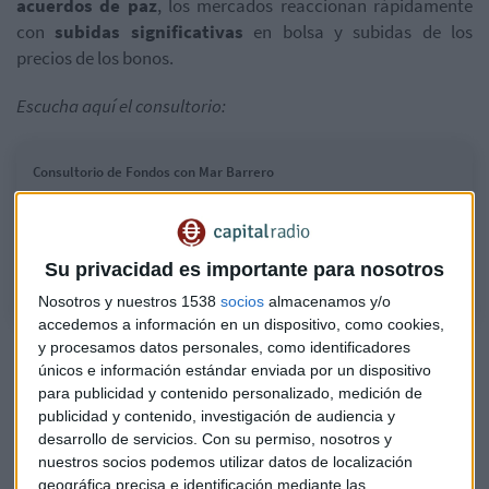
acuerdos de paz
, los mercados reaccionan rápidamente
con
subidas significativas
en bolsa y subidas de los
precios de los bonos.
Escucha aquí el consultorio:
Consultorio de Fondos con Mar Barrero
La directora de análisis de Arquia Banca, Mar Barrero, examina fondos
de inversión en renta fija y variable y sectores de energía y tecnología,
entre otros
Su privacidad es importante para nosotros
Nosotros y nuestros 1538
socios
almacenamos y/o
accedemos a información en un dispositivo, como cookies,
y procesamos datos personales, como identificadores
únicos e información estándar enviada por un dispositivo
para publicidad y contenido personalizado, medición de
publicidad y contenido, investigación de audiencia y
desarrollo de servicios.
Con su permiso, nosotros y
nuestros socios podemos utilizar datos de localización
geográfica precisa e identificación mediante las