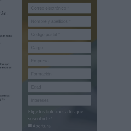
rán:
Elige los boletines a los que
suscribirte
*
Apertura