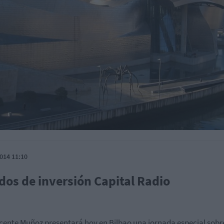
014 11:10
dos de inversión Capital Radio
icente Muñoz presentará hoy en Bilbao una jornada especial sobr