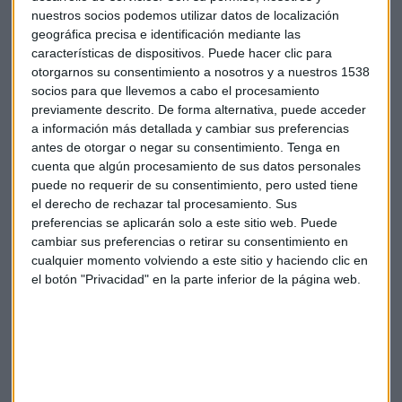
Hay que comenzar haciendo una distinción entre ambos
nuestros socios podemos utilizar datos de localización
productos. Los depósitos son un producto de ahorro,
geográfica precisa e identificación mediante las
mientras que los fondos monetarios son un producto de
características de dispositivos. Puede hacer clic para
inversión.
otorgarnos su consentimiento a nosotros y a nuestros 1538
socios para que llevemos a cabo el procesamiento
"La principal diferencia reside en que quien deposita su
previamente descrito. De forma alternativa, puede acceder
dinero en un depósito tiene un retorno garantizado, no en
a información más detallada y cambiar sus preferencias
cambio en un monetario", explica Fernando Luque.
antes de otorgar o negar su consentimiento.
Tenga en
cuenta que algún procesamiento de sus datos personales
puede no requerir de su consentimiento, pero usted tiene
Las
rentabilidades
de los fondos monetarios
varían en
el derecho de rechazar tal procesamiento. Sus
función de las condiciones del mercado
y de los tipos de
preferencias se aplicarán solo a este sitio web. Puede
interés a corto plazo.
cambiar sus preferencias o retirar su consentimiento en
cualquier momento volviendo a este sitio y haciendo clic en
No obstante, advierte, "en caso de querer rescatar nuestro
el botón "Privacidad" en la parte inferior de la página web.
dinero antes del plazo fijado en un depósito, habrá que
responder ante unas
comisiones de rescate
". Además, en
lo que respecta a su fiscalidad, un fondo monetario tiene la
ventaja de que
no se paga por su ganancia
hasta vender
el producto.