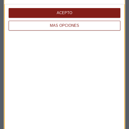
Elige los boletines a los que suscribirte
*
Apertura
ACEPTO
La Magia de la Publicidad
Claves ESG
MÁS OPCIONES
Acepto la
política de privacidad
. *
¡Suscribirme!
EN DIRECTO
@CAPITALRADIOB