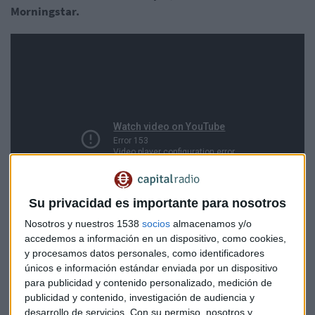
Morningstar.
Su privacidad es importante para nosotros
Nosotros y nuestros 1538
socios
almacenamos y/o
accedemos a información en un dispositivo, como cookies,
y procesamos datos personales, como identificadores
Principales diferencias entre un
únicos e información estándar enviada por un dispositivo
para publicidad y contenido personalizado, medición de
depósito y un fondo monetario
publicidad y contenido, investigación de audiencia y
desarrollo de servicios.
Con su permiso, nosotros y