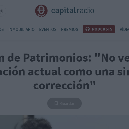
PODCASTS
OS
INMOBILIARIO
EVENTOS
PREMIOS
VÍDE
n de Patrimonios: "No v
ación actual como una s
corrección"
Guardar