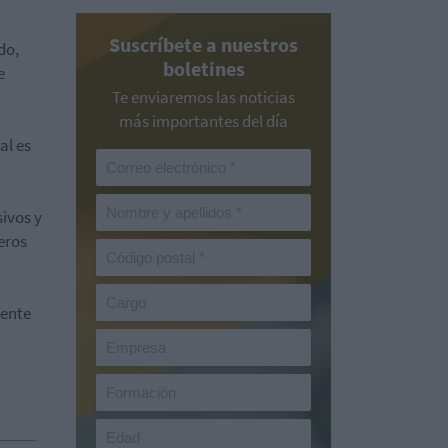
Suscríbete a nuestros
do,
boletines
e
Te enviaremos las noticias
más importantes del día
al es
ivos y
eros
iente