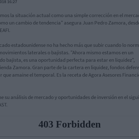
018 16:27
mos la situación actual como una simple corrección en el merca
omo un cambio de tendencia" asegura Juan Pedro Zamora, desd
EAFI.
cado estadounidense no ha hecho más que subir cuando lo norm
movimientos laterales o bajistas. "Ahora mismo estamos en un
o bajista, es una oportunidad perfecta para estar en liquidez",
enda Zamora. Gran parte de la cartera en liquidez, fondos defens
r que amaine el temporal. Es la receta de Agora Asesores Financi
e su análisis de mercado y oportunidades de inversión en el sigu
ST.