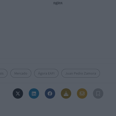
sis
Mercado
Ágora EAFI
Juan Pedro Zamora