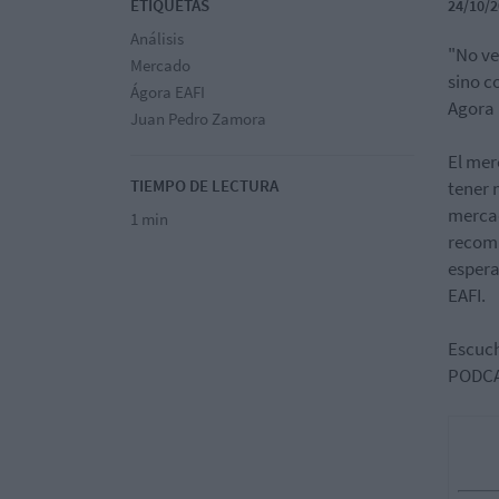
ETIQUETAS
24/10/2
Análisis
"No ve
Mercado
sino c
Ágora EAFI
Agora 
Juan Pedro Zamora
El mer
TIEMPO DE LECTURA
tener 
mercad
1 min
recomi
espera
EAFI.
Escuch
PODCA