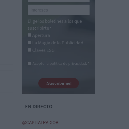
Elige los boletines a los que
suscribirte
*
Apertura
La Magia de la Publicidad
Claves ESG
Acepto la
política de privacidad
. *
¡Suscribirme!
EN DIRECTO
@CAPITALRADIOB