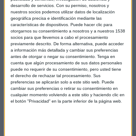
desarrollo de servicios.
Con su permiso, nosotros y
nuestros socios podemos utilizar datos de localización
geográfica precisa e identificación mediante las
características de dispositivos. Puede hacer clic para
otorgarnos su consentimiento a nosotros y a nuestros 1538
socios para que llevemos a cabo el procesamiento
previamente descrito. De forma alternativa, puede acceder
a información más detallada y cambiar sus preferencias
antes de otorgar o negar su consentimiento.
Tenga en
cuenta que algún procesamiento de sus datos personales
España agota sus recursos y vivirá todo
diciembre del déficit
puede no requerir de su consentimiento, pero usted tiene
el derecho de rechazar tal procesamiento. Sus
Desde hoy, nuestro país ha agotado ya todos sus
recursos públicos. Así nos lo cuenta Diego Sánchez
preferencias se aplicarán solo a este sitio web. Puede
de la Cruz, del Instituto Juan de Mariana.
cambiar sus preferencias o retirar su consentimiento en
Capital Radio
/ 2023-12-01
cualquier momento volviendo a este sitio y haciendo clic en
el botón "Privacidad" en la parte inferior de la página web.
El momento
¿Por qué lanzar este producto ahora? "Parece que estamos
en el
pico de subidas
. Se ha retrasado pero ya vemos ahí el
momento", justifica Morales. Además de la potencial caída