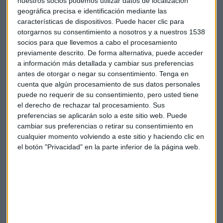
nuestros socios podemos utilizar datos de localización
geográfica precisa e identificación mediante las
características de dispositivos. Puede hacer clic para
otorgarnos su consentimiento a nosotros y a nuestros 1538
Draghi
Consumo
Inversión
Gabriel lopez
socios para que llevemos a cabo el procesamiento
previamente descrito. De forma alternativa, puede acceder
Inverdif EAFI
Fondo
a información más detallada y cambiar sus preferencias
antes de otorgar o negar su consentimiento.
Tenga en
cuenta que algún procesamiento de sus datos personales
puede no requerir de su consentimiento, pero usted tiene
el derecho de rechazar tal procesamiento. Sus
preferencias se aplicarán solo a este sitio web. Puede
cambiar sus preferencias o retirar su consentimiento en
Suscríbete a nuestros boletines
cualquier momento volviendo a este sitio y haciendo clic en
el botón "Privacidad" en la parte inferior de la página web.
Te enviaremos las noticias más importantes del día