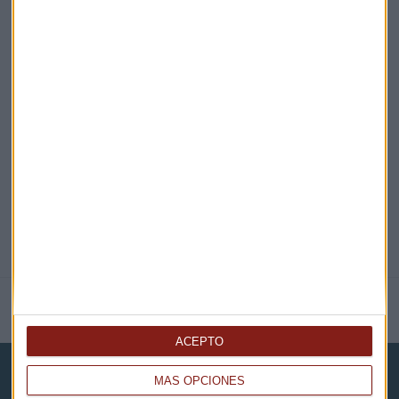
¡Suscribirme!
EN DIRECTO
@CAPITALRADIOB
NOTICIAS RELACIONADAS
ACEPTO
MÁS OPCIONES