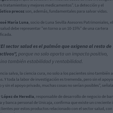
s tratamientos y mejores medicamentos". La detección y el
óstico precoz
son, además, fundamentales para salvar vidas.
José María Luna
, socio de Luna Sevilla Asesores Patrimoniales, el
 salud debe representar "en torno a un 10-15%" de una cartera
ificada.
"
El sector salud es el pulmón que oxigena al resto de
activos",
porque no solo aporta un impacto positivo,
sino también estabilidad y rentabilidad.
encia salva, la ciencia cura, no solo a los pacientes sino también a
as. Y toda la labor de investigación es tremenda, pero sin el apoyo
o y sin el apoyo privado, muchas cosas no serían posibles", señal
r López de Heredia
, responsable de desarrollo de negocio de ba
a y banca personal de Unicaja, confirma que existe un creciente 
 clientes por estos productos relacionado con el sector salud, con 