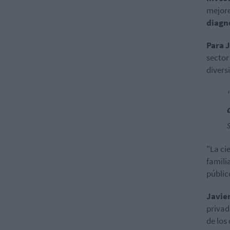
mejore
diagn
Para 
sector
divers
"La ci
famili
públic
Javie
privad
de los