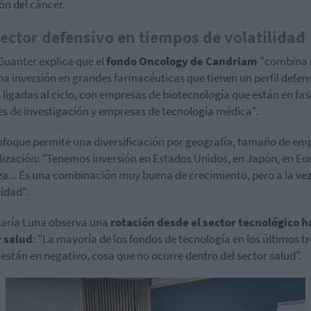
ón del cáncer.
ector defensivo en tiempos de volatilidad
Guanter explica que el
fondo Oncology de Candriam
"combina
na inversión en grandes farmacéuticas que tienen un perfil defen
ligadas al ciclo, con empresas de biotecnología que están en fa
les de investigación y empresas de tecnología médica".
nfoque permite una diversificación por geografía, tamaño de em
lización: "Tenemos inversión en Estados Unidos, en Japón, en Eu
za... Es una combinación muy buena de crecimiento, pero a la vez
lidad".
aría Luna observa una
rotación desde el sector tecnológico ha
r salud
: "La mayoría de los fondos de tecnología en los últimos tr
están en negativo, cosa que no ocurre dentro del sector salud".