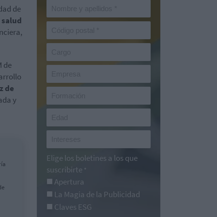
idad de
 salud
nciera,
M de
arrollo
z de
ada y
Elige los boletines a los que
ría
suscribirte
*
Apertura
de
La Magia de la Publicidad
Claves ESG