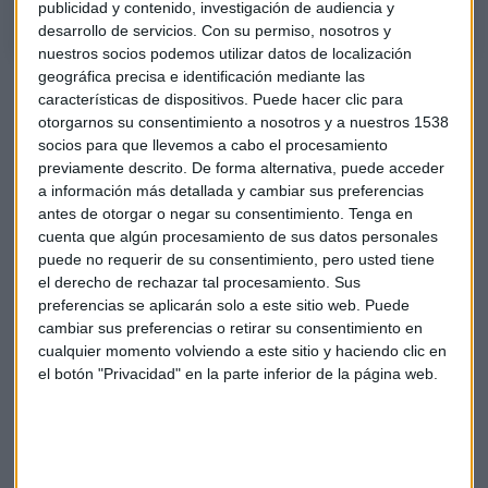
publicidad y contenido, investigación de audiencia y
desarrollo de servicios.
Con su permiso, nosotros y
nuestros socios podemos utilizar datos de localización
geográfica precisa e identificación mediante las
Luna hace un pequeño recordatorio sobre el
mercado de la
características de dispositivos. Puede hacer clic para
India
: es de los más caros, no solo de la zona del sureste
otorgarnos su consentimiento a nosotros y a nuestros 1538
asiático, sino también a nivel mundial. Aunque hay una serie
socios para que llevemos a cabo el procesamiento
de circunstancias que, en el corto plazo, pueden hacer que
previamente descrito. De forma alternativa, puede acceder
su comportamiento sea muy distinto al que está teniendo el
a información más detallada y cambiar sus preferencias
antes de otorgar o negar su consentimiento.
Tenga en
mercado Chino. Aun así, la India se beneficia no solo de la
cuenta que algún procesamiento de sus datos personales
zona en la que opera, sino también del flujo de capital
puede no requerir de su consentimiento, pero usted tiene
procedente de los países del primer mundo. En el corto
el derecho de rechazar tal procesamiento. Sus
plazo, según el analista “la India en cartera, sí. Sobre todo
preferencias se aplicarán solo a este sitio web. Puede
para inversores de perfil agresivo”.
cambiar sus preferencias o retirar su consentimiento en
cualquier momento volviendo a este sitio y haciendo clic en
Entre varias opciones de planes de pensiones, el experto
el botón "Privacidad" en la parte inferior de la página web.
asegura que el mercado norteamericano continúa estando
fuerte, al menos en el corto plazo. Pero si tuviera que elegir,
la parte del
producto internacional de renta variable de
Bankinter y el plan europeo de Magallanes
, es la