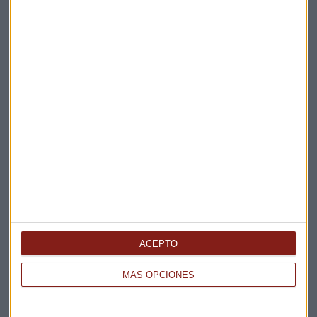
Elige los boletines a los que suscribirte
*
Apertura
La Magia de la Publicidad
Claves ESG
ACEPTO
Acepto la
política de privacidad
. *
MÁS OPCIONES
¡Suscribirme!