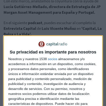
Con este marco, analizamos la coyuntura con la ayuda de
Lucía Gutiérrez-Mellado, directora de Estrategia de JP
Morgan Asset Management para España y Portugal.
En el siguiente
podcast
, puedes escuchar al completo la
Entrevista Capital
de
Luis Vicente Muñoz
en
'Capital, La
Bolsa y La Vida'.
Entrevista a Lucía Gutiérrez-Mellado
Su privacidad es importante para nosotros
¿Cómo evolucionan los mercados financieros en este contexto de
Nosotros y nuestros 1538
socios
almacenamos y/o
inflación y en plena temporada de resultados empresariales? Lo
accedemos a información en un dispositivo, como cookies,
analizamos con la directora de Estrategia de JP Morgan AM para
y procesamos datos personales, como identificadores
España y Portugal.
únicos e información estándar enviada por un dispositivo
para publicidad y contenido personalizado, medición de
publicidad y contenido, investigación de audiencia y
desarrollo de servicios.
Con su permiso, nosotros y
Resultados empresariales mixtos
nuestros socios podemos utilizar datos de localización
geográfica precisa e identificación mediante las
Nuestra invitada capital apunta que en renta variable se
características de dispositivos. Puede hacer clic para