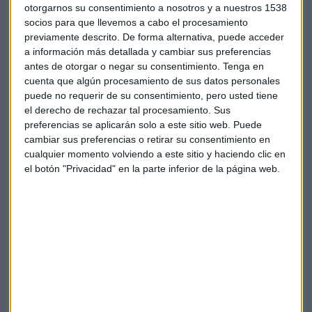
encuentran con un posicionamiento infraponderado porque
otorgarnos su consentimiento a nosotros y a nuestros 1538
"esperábamos la posibilidad de decepción con los
socios para que llevemos a cabo el procesamiento
resultados empresariales
tanto esta temporada como la
previamente descrito. De forma alternativa, puede acceder
a información más detallada y cambiar sus preferencias
que viene".
antes de otorgar o negar su consentimiento.
Tenga en
cuenta que algún procesamiento de sus datos personales
Según JP Morgan AM, esta
infraponderación en renta
puede no requerir de su consentimiento, pero usted tiene
variable
se debe a una visión demasiado "optimista" de los
el derecho de rechazar tal procesamiento. Sus
analistas. "En un entorno de menor crecimiento económico,
preferencias se aplicarán solo a este sitio web. Puede
lo lógico es que también se trasladara a resultados
cambiar sus preferencias o retirar su consentimiento en
empresariales", apunta
Gutiérrez-Mellado.
cualquier momento volviendo a este sitio y haciendo clic en
el botón "Privacidad" en la parte inferior de la página web.
Nueva subida de tipos del BCE
"Los bancos centrales siguen con su mensaje de
controlar la inflación. Hoy lo hará el BCE y dentro de
unas semanas veremos a la Fed también subiendo los
tipos".
En términos de posicionamiento en la
renta fija
por parte
de
JP Morgan AM
, se traduce en una neutralidad en la