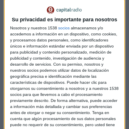
diversificada, te permite tener acceso a renta variable pero
sabiendo que tu capital se ha protegido en los mercados”,
explica Mallo.
Su privacidad es importante para nosotros
Nosotros y nuestros 1538
socios
almacenamos y/o
Se trata de empresas de infraestructura que proporcionan a
accedemos a información en un dispositivo, como cookies,
la sociedad de servicios esenciales, pero sólo aquellas que
y procesamos datos personales, como identificadores
cotizan en bolsa.
“Son compañías más grandes, más
únicos e información estándar enviada por un dispositivo
para publicidad y contenido personalizado, medición de
líquidas, de mayor calidad, que nos dan los servicios
publicidad y contenido, investigación de audiencia y
básicos que usamos todos los días”
, cuenta el
desarrollo de servicios.
Con su permiso, nosotros y
responsable de Legg Mason.
nuestros socios podemos utilizar datos de localización
geográfica precisa e identificación mediante las
A menos volatilidad, más rentabilidad
características de dispositivos. Puede hacer clic para
otorgarnos su consentimiento a nosotros y a nuestros 1538
En periodos de mayor volatilidad del mercado, estas
socios para que llevemos a cabo el procesamiento
empresas suelen tener una mayor resistencia. Esto es
previamente descrito. De forma alternativa, puede acceder
porque
su actividad está soportada por activos físicos y
a información más detallada y cambiar sus preferencias
porque tienen ingresos recurrentes
. “Podemos predecir
antes de otorgar o negar su consentimiento.
Tenga en
con facilidad los flujos de caja futuros de esas compañías”,
cuenta que algún procesamiento de sus datos personales
comenta Mallo.
puede no requerir de su consentimiento, pero usted tiene