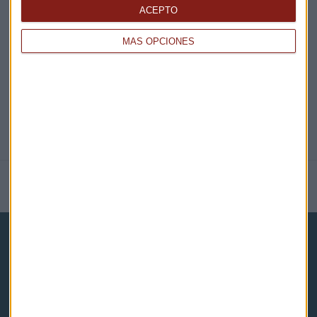
ACEPTO
@CAPITALRADIOB
MÁS OPCIONES
NOTICIAS RELACIONADAS
Capital Radio