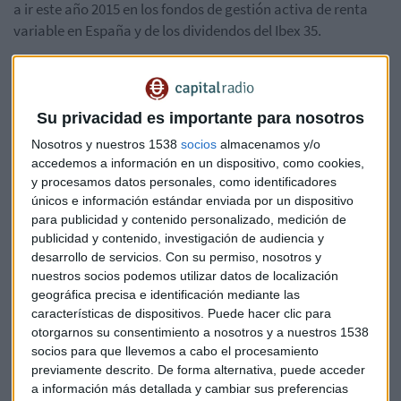
a ir este año 2015 en los fondos de gestión activa de renta
variable en España y de los dividendos del Ibex 35.
Su privacidad es importante para nosotros
Nosotros y nuestros 1538
socios
almacenamos y/o
accedemos a información en un dispositivo, como cookies,
y procesamos datos personales, como identificadores
únicos e información estándar enviada por un dispositivo
para publicidad y contenido personalizado, medición de
Suscríbete a nuestros boletines
publicidad y contenido, investigación de audiencia y
Te enviaremos las noticias más importantes del día
desarrollo de servicios.
Con su permiso, nosotros y
nuestros socios podemos utilizar datos de localización
geográfica precisa e identificación mediante las
características de dispositivos. Puede hacer clic para
otorgarnos su consentimiento a nosotros y a nuestros 1538
socios para que llevemos a cabo el procesamiento
previamente descrito. De forma alternativa, puede acceder
a información más detallada y cambiar sus preferencias