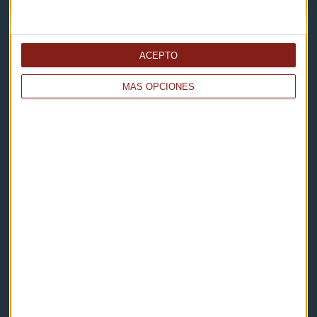
Capital Radio
ACEPTO
Noticias
MÁS OPCIONES
Eventos
Consultorios
Programas y podcasts
Contacto & Legal
Contacto
Cómo escucharnos
Política de privacidad