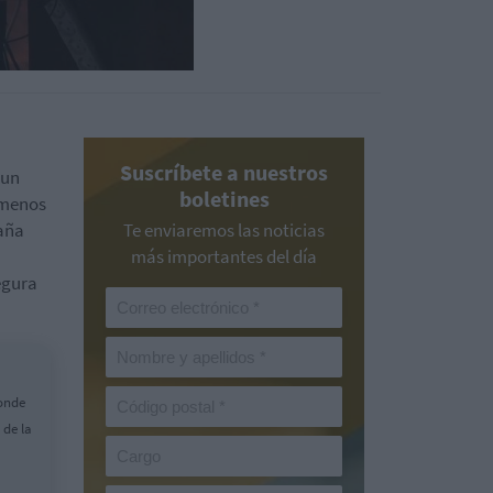
Suscríbete a nuestros
 un
boletines
o menos
aña
Te enviaremos las noticias
más importantes del día
egura
ponde
 de la