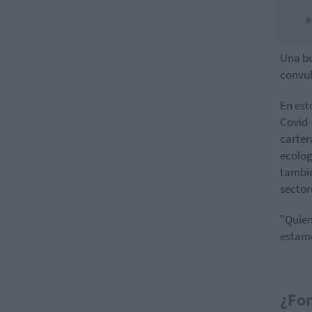
Una bu
convul
En est
Covid
carter
ecolog
tambié
sector
"Quien
estamo
¿Fon