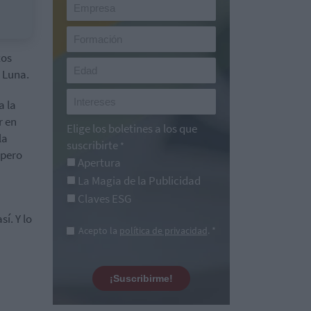
tos
a Luna.
a la
r en
Elige los boletines a los que
la
suscribirte
*
 pero
Apertura
La Magia de la Publicidad
Claves ESG
í. Y lo
Acepto la
política de privacidad
. *
¡Suscribirme!