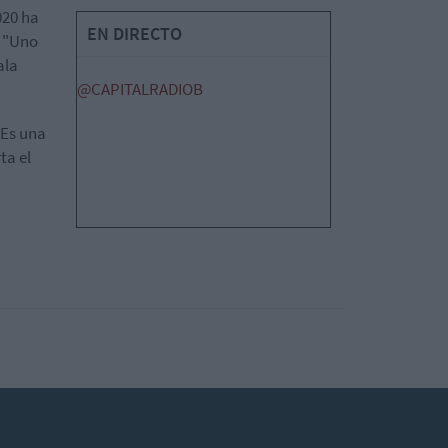
020 ha
EN DIRECTO
. "Uno
ala
@CAPITALRADIOB
 Es una
ta el