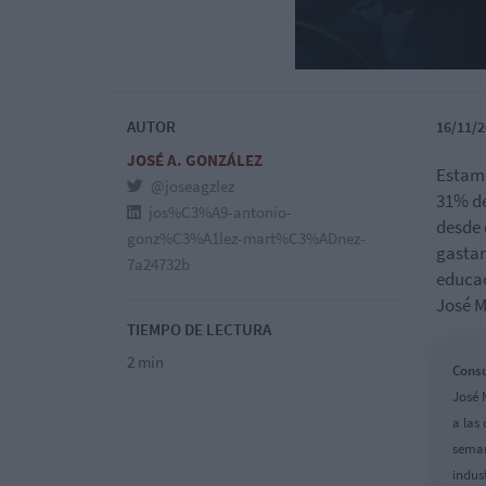
AUTOR
16/11/2
JOSÉ A. GONZÁLEZ
Estamo
@joseagzlez
31% de
jos%C3%A9-antonio-
desde 
gonz%C3%A1lez-mart%C3%ADnez-
gastam
7a24732b
educac
José M
TIEMPO DE LECTURA
2 min
Consu
José 
a las
seman
indus