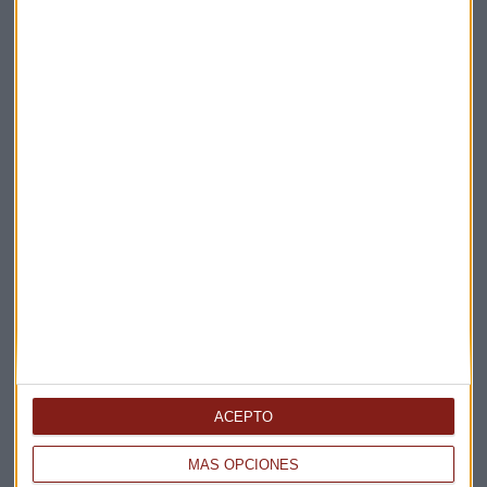
Elige los boletines a los que suscribirte
*
Apertura
La Magia de la Publicidad
Claves ESG
ACEPTO
Acepto la
política de privacidad
. *
MÁS OPCIONES