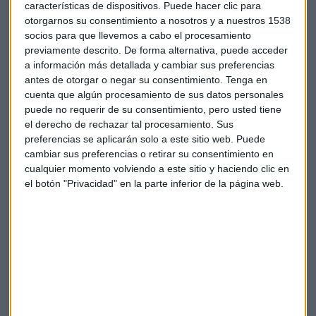
características de dispositivos. Puede hacer clic para
otorgarnos su consentimiento a nosotros y a nuestros 1538
socios para que llevemos a cabo el procesamiento
previamente descrito. De forma alternativa, puede acceder
a información más detallada y cambiar sus preferencias
En el consultorio, José María Luna analiza fondos en los
antes de otorgar o negar su consentimiento.
Tenga en
sectores de la
tecnología, materias primas y energía
,
cuenta que algún procesamiento de sus datos personales
entre otros. Destaca que las bolsas en
Asia y Estados
puede no requerir de su consentimiento, pero usted tiene
Unidos han sufrido
correcciones más fuertes
en la
el derecho de rechazar tal procesamiento. Sus
comparativa con Europa por su gran influencia de las
preferencias se aplicarán solo a este sitio web. Puede
cambiar sus preferencias o retirar su consentimiento en
tecnológicas, mientras que en el
DAX 40 o Eurostoxx 50
cualquier momento volviendo a este sitio y haciendo clic en
ponderan más otros sectores.
el botón "Privacidad" en la parte inferior de la página web.
Las Ideas Capitales
El experto selecciona los fondos de
Dunas Valor Prudente,
Groupama Global Disruption, Fidelity Global Dividend
y Horos Patrimonio
. Luna explica la importancia de cubrir
todas las aristas posibles haciendo un símil con los
conciertos de Bad Bunny.