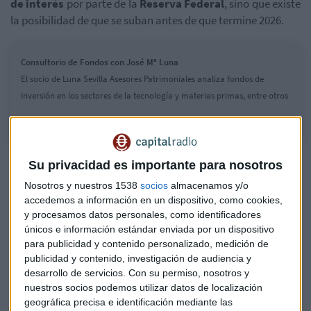
de interés
por parte de la
Reserva Federal
, sino que existe
la posibilidad de que se suban antes de que termine 2026.
Consultorio de Fondos con José Mª Luna
El socio de Luna Sevilla Asesores Patrimoniales analiza fondos de
inversión en los sectores de la tecnología y materias primas, entre otros
Su privacidad es importante para nosotros
Nosotros y nuestros 1538
socios
almacenamos y/o
accedemos a información en un dispositivo, como cookies,
y procesamos datos personales, como identificadores
únicos e información estándar enviada por un dispositivo
para publicidad y contenido personalizado, medición de
publicidad y contenido, investigación de audiencia y
desarrollo de servicios.
Con su permiso, nosotros y
nuestros socios podemos utilizar datos de localización
geográfica precisa e identificación mediante las