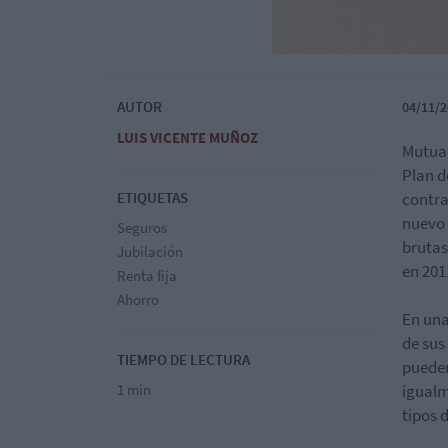
AUTOR
04/11/2
LUIS VICENTE MUÑOZ
Mutuac
Plan d
ETIQUETAS
contra
nuevo 
Seguros
brutas
Jubilación
en 201
Renta fija
Ahorro
En una
de sus
TIEMPO DE LECTURA
pueden
1 min
igualm
tipos 