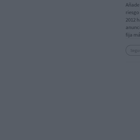
Añade 
riesgo
2012 h
anunci
fija m
Segu