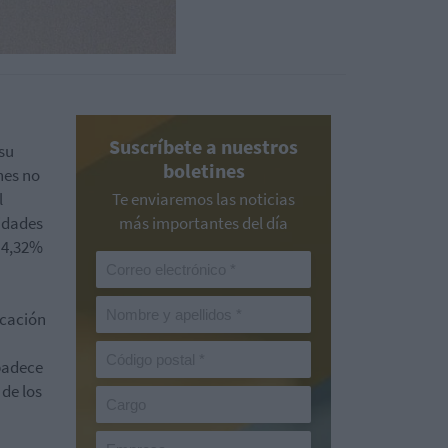
Suscríbete a nuestros
su
boletines
nes no
l
Te enviaremos las noticias
lidades
más importantes del día
l 4,32%
icación
 padece
 de los