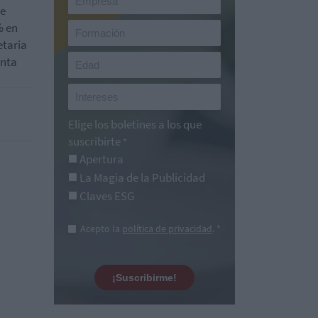
de
% en
etaria
enta
Elige los boletines a los que
suscribirte
*
Apertura
La Magia de la Publicidad
Claves ESG
Acepto la
política de privacidad
. *
¡Suscribirme!