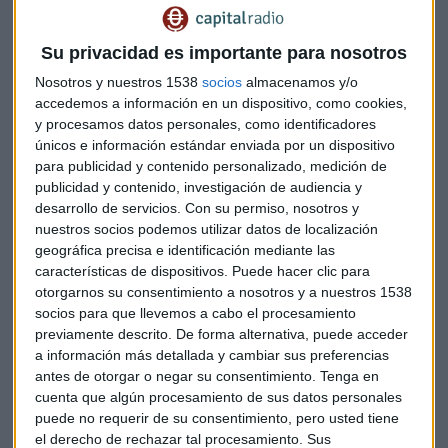
Nordea 1 - Stable Return Fund
César Ozaeta explica las características del fondo
Nordea 1
Su privacidad es importante para nosotros
- Stable Return Fund.
Lo recomienda para inversores
Nosotros y nuestros 1538
socios
almacenamos y/o
moderados, a medio plazo. Es un fondo que invierte en
accedemos a información en un dispositivo, como cookies,
renta variable, en renta fija y en divisas.
Su objetivo es
y procesamos datos personales, como identificadores
aspirar a una rentabilidad de Euribor +4% bruto a lo largo
únicos e información estándar enviada por un dispositivo
de un ciclo económico, además de preservar capital.
para publicidad y contenido personalizado, medición de
publicidad y contenido, investigación de audiencia y
desarrollo de servicios.
Con su permiso, nosotros y
La estrategia de este fondo es construir una cartera
nuestros socios podemos utilizar datos de localización
equilibrada
que navegue por los diferentes entornos y
geográfica precisa e identificación mediante las
sobre todo, que tenga diferentes fuentes de diversificación.
características de dispositivos. Puede hacer clic para
En la parte de renta variable, invierte en compañías
otorgarnos su consentimiento a nosotros y a nuestros 1538
estables, en sectores como salud, consumo básico o
socios para que llevemos a cabo el procesamiento
tecnología. Ante las caídas de los mercados,
desde Nordea
previamente descrito. De forma alternativa, puede acceder
han buscado una alternativa para protegerse
. En años
a información más detallada y cambiar sus preferencias
antes de otorgar o negar su consentimiento.
Tenga en
anteriores, esa protección se realizaba con la renta fija, sin
cuenta que algún procesamiento de sus datos personales
embargo, en la actualidad la logran mediante las
divisas
.
puede no requerir de su consentimiento, pero usted tiene
el derecho de rechazar tal procesamiento. Sus