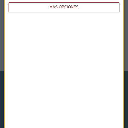
@CAPITALRADIOB
MÁS OPCIONES
NOTICIAS RELACIONADAS
Capital Radio
Noticias