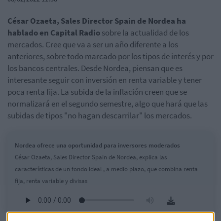
César Ozaeta, Sales Director Spain de Nordea ha
hablado en Capital Radio
sobre la actualidad de los
mercados. Cree que va a ser un año diferente a los
anteriores, sobre todo marcado por los tipos de interés y por
los bancos centrales. Desde Nordea, piensan que es
interesante seguir con inversión en renta variable y tener
poca renta fija. La subida de la inflación creen que se
normalizará en el segundo semestre, algo que hará que las
subidas de tipos "no hagan descarrilar" los mercados.
Nordea ofrece una oportunidad para inversores moderados
César Ozaeta, Sales Director Spain de Nordea, explica las
características de un fondo ideal , a medio plazo, que combina renta
fija, renta variable y divisas