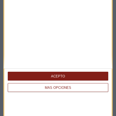
ACEPTO
MÁS OPCIONES
Elige los boletines a los que suscribirte
*
Apertura
La Magia de la Publicidad