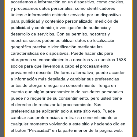
accedemos a información en un dispositivo, como cookies,
pensiones pueden llegar a tener
y procesamos datos personales, como identificadores
una comisión superior al doble
. ¿Por qué es interesante este
únicos e información estándar enviada por un dispositivo
dato? Muy sencillo, un plan de pensiones es un producto que
para publicidad y contenido personalizado, medición de
se contrata para un periodo de plazo muy largo. De hecho,
publicidad y contenido, investigación de audiencia y
no se pueden retirar antes de la jubilación. Aunque en 2015
desarrollo de servicios.
Con su permiso, nosotros y
se cambió la legislación actual, y sin haber llegado a ese
nuestros socios podemos utilizar datos de localización
periodo de la jubilación, podrán rescatarse desde el 1 de
geográfica precisa e identificación mediante las
características de dispositivos. Puede hacer clic para
enero de 2025 siempre y cuando tengan una antigüedad
otorgarnos su consentimiento a nosotros y a nuestros 1538
mayor de 10 años.
socios para que llevemos a cabo el procesamiento
previamente descrito. De forma alternativa, puede acceder
Pero en todo caso, aprovecharse de los servicios que
a información más detallada y cambiar sus preferencias
prestan los Robo Advisors es siempre un buen punto de
antes de otorgar o negar su consentimiento.
Tenga en
partida. Podemos conocer cuáles son los que mejor nos
cuenta que algún procesamiento de sus datos personales
convienen, cuál es la aportación mínima,
si las comisiones
puede no requerir de su consentimiento, pero usted tiene
son elevadas o no
. Si echamos cálculos, es posible ahorrar
el derecho de rechazar tal procesamiento. Sus
preferencias se aplicarán solo a este sitio web. Puede
una buena cantidad de dinero durante el tiempo en el que
cambiar sus preferencias o retirar su consentimiento en
esté activo el plan. Si una persona joven, de 25 años,
cualquier momento volviendo a este sitio y haciendo clic en
contrata un plan de pensiones y lo mantiene hasta la edad
el botón "Privacidad" en la parte inferior de la página web.
de jubilación, pongamos que 67 años, estaremos hablando