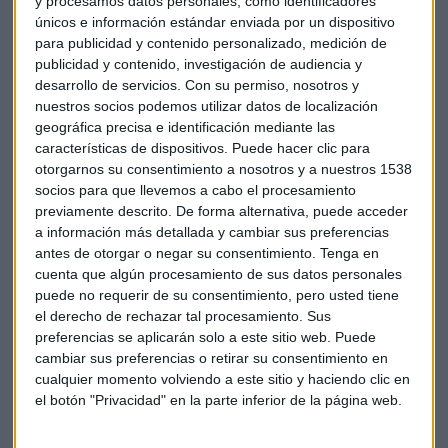
y procesamos datos personales, como identificadores
únicos e información estándar enviada por un dispositivo
para publicidad y contenido personalizado, medición de
publicidad y contenido, investigación de audiencia y
desarrollo de servicios.
Con su permiso, nosotros y
nuestros socios podemos utilizar datos de localización
geográfica precisa e identificación mediante las
características de dispositivos. Puede hacer clic para
La exposición del fondo a
Indonesia
supera el 10%: "se
otorgarnos su consentimiento a nosotros y a nuestros 1538
trata de un país que tiene una capacidad de crecimiento
socios para que llevemos a cabo el procesamiento
espectacular en el sector financiero", asegura el director de
previamente descrito. De forma alternativa, puede acceder
ventas de España en BMO Global AM.
a información más detallada y cambiar sus preferencias
antes de otorgar o negar su consentimiento.
Tenga en
Este fondo de BMO también tiene en cartera una compañía
cuenta que algún procesamiento de sus datos personales
filipina que se dedica a vender té: "tiene más del 70% de
puede no requerir de su consentimiento, pero usted tiene
el derecho de rechazar tal procesamiento. Sus
cuota de mercado de consumo de té en Filipinas y a esa
preferencias se aplicarán solo a este sitio web. Puede
compañía no le afecta mucho lo que haga Trump en EEUU",
cambiar sus preferencias o retirar su consentimiento en
apunta Luis Martín.
cualquier momento volviendo a este sitio y haciendo clic en
el botón "Privacidad" en la parte inferior de la página web.
Mercados emergentes
Fondo
Fondo de la semana