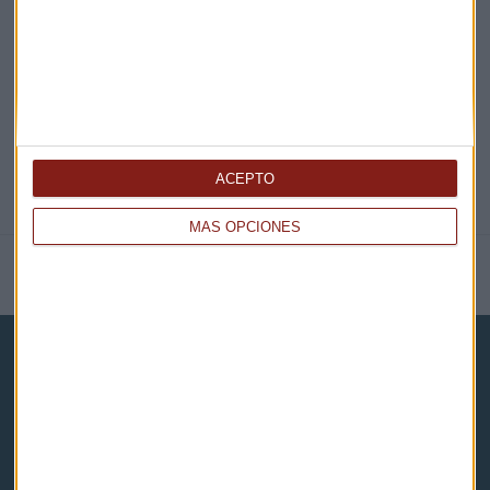
@CAPITALRADIOB
ACEPTO
MÁS OPCIONES
NOTICIAS RELACIONADAS
Capital Radio