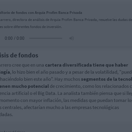
ltorio de fondos con Arquia Profim Banca Privada
arrero, directora de análisis de Arquia Profim Banca Privada, resuelve las dudas de
es sobre diferentes fondos de inversión.
isis de fondos
rrero cree que en una
cartera diversificada tiene que haber
logía
, lo hizo bien el año pasado y a pesar de la volatilidad, "pue
 haciéndolo bien este año". Hay muchos
segmentos de la tecno
ienen mucho potencial
de crecimiento, como los relacionados c
encia artificial o el Big Data. La analista también piensa que si ll
momento con mayor inflación, las medidas que puedan tomar lo
 centrales, afectarían mucho a las empresas tecnológicas
dadas.