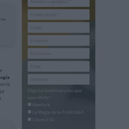
 los
de
logía
on la
Elige los boletines a los que
ega
suscribirte
s
*
Apertura
La Magia de la Publicidad
Claves ESG