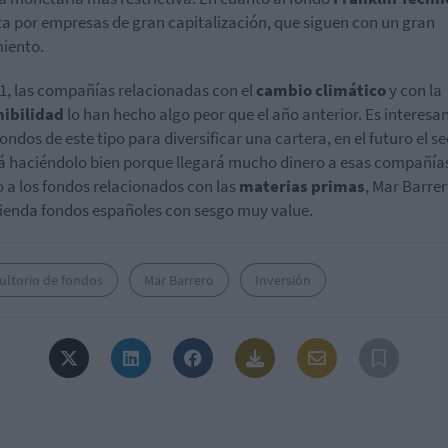
a por empresas de gran capitalización, que siguen con un gran
iento.
1, las compañías relacionadas con el
cambio
climático
y con la
nibilidad
lo han hecho algo peor que el año anterior. Es interesa
fondos de este tipo para diversificar una cartera, en el futuro el s
á haciéndolo bien porque llegará mucho dinero a esas compañías
 a los fondos relacionados con las
materias primas
, Mar Barre
enda fondos españoles con sesgo muy value.
ultorio de fondos
Mar Barrero
Inversión