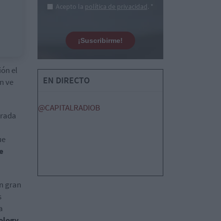
Acepto la
política de privacidad
. *
¡Suscribirme!
ión el
EN DIRECTO
n ve
@CAPITALRADIOB
trada
ue
e
un gran
s
a
ology,