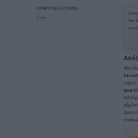
TIEMPO DE LECTURA
Consu
2 min
Mar B
oyent
Anál
Mar Ba
tecno
seguir
que t
intelig
algún 
bancos
endeu