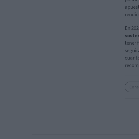
apuest
rendim
En 202
soste
tener 
seguir
cuanto
recomi
Cons