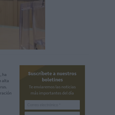
Suscríbete a nuestros
a
, ha
boletines
n alta
rus.
Te enviaremos las noticias
eración
más importantes del día