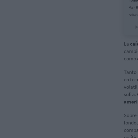
Fondo
Mar B
relac
La
caíd
cambio
como o
Tanto 
en tec
volati
sufra.
ameri
Sobre 
fondo,
compañ
políti