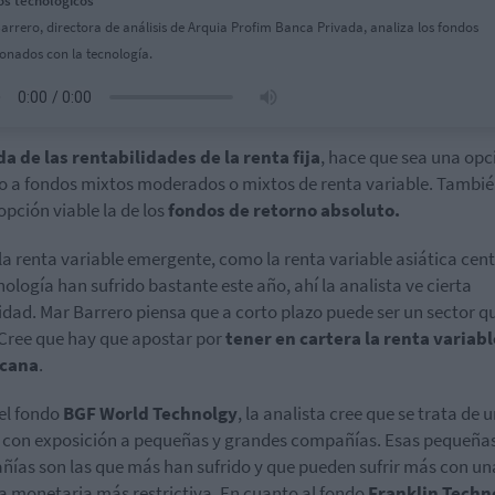
s tecnológicos
arrero, directora de análisis de Arquia Profim Banca Privada, analiza los fondos
ionados con la tecnología.
a de las rentabilidades de la renta fija
, hace que sea una opc
 a fondos mixtos moderados o mixtos de renta variable. Tambié
pción viable la de los
fondos de retorno absoluto.
la renta variable emergente, como la renta variable asiática cen
nología han sufrido bastante este año, ahí la analista ve cierta
lidad. Mar Barrero piensa que a corto plazo puede ser un sector q
 Cree que hay que apostar por
tener en cartera la renta variabl
cana
.
el fondo
BGF World Technolgy
, la analista cree que se trata de 
 con exposición a pequeñas y grandes compañías. Esas pequeña
ías son las que más han sufrido y que pueden sufrir más con un
ca monetaria más restrictiva. En cuanto al fondo
Franklin Techn