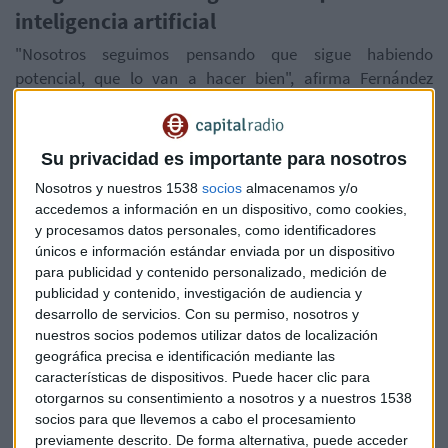
inteligencia artificial
"Nosotros seguimos pensando que sigue habiendo
potencial, que lo van a hacer bien", afirma Fernández
Quesada, señalando que aunque los mercados están en
máximos, los beneficios de estas compañías también lo
están. Su fondo se centra en empresas que "generan mucha
Su privacidad es importante para nosotros
caja, caja recurrente, y crecen".
Nosotros y nuestros 1538
socios
almacenamos y/o
accedemos a información en un dispositivo, como cookies,
El asesor destaca que grandes tecnológicas como Alphabet
y procesamos datos personales, como identificadores
y Microsoft ofrecen más que solo IA: "Alphabet, una
únicos e información estándar enviada por un dispositivo
compañía que genera muchísima caja, que tiene caja neta,
para publicidad y contenido personalizado, medición de
que la inteligencia artificial es un plus porque le puede dar
publicidad y contenido, investigación de audiencia y
nuevos ingresos a futuro, pero tiene más negocios".
desarrollo de servicios.
Con su permiso, nosotros y
nuestros socios podemos utilizar datos de localización
La visión a largo plazo frente a las
geográfica precisa e identificación mediante las
características de dispositivos. Puede hacer clic para
correcciones
otorgarnos su consentimiento a nosotros y a nuestros 1538
socios para que llevemos a cabo el procesamiento
Sobre las posibles correcciones del mercado, Fernández
previamente descrito. De forma alternativa, puede acceder