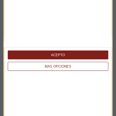
Elige los boletines a los que suscribirte
*
Apertura
La Magia de la Publicidad
Claves ESG
Acepto la
política de privacidad
. *
ACEPTO
¡Suscribirme!
MÁS OPCIONES
EN DIRECTO
@CAPITALRADIOB