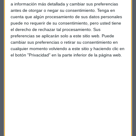
Quesada es contundente: "Invertir en bolsa al final es largo
a información más detallada y cambiar sus preferencias
plazo, porque somos propietarios o copropietarios de las
antes de otorgar o negar su consentimiento.
Tenga en
mejores empresas del mundo". Añade que "tratar de
cuenta que algún procesamiento de sus datos personales
predecir cuándo vamos a ver una corrección o una crisis" es
puede no requerir de su consentimiento, pero usted tiene
energía mal empleada.
el derecho de rechazar tal procesamiento. Sus
preferencias se aplicarán solo a este sitio web. Puede
"Mirando a diez años vista, que es como, en mi opinión, hay
cambiar sus preferencias o retirar su consentimiento en
cualquier momento volviendo a este sitio y haciendo clic en
que ver la bolsa, yo creo que a diez años en estas compañías
el botón "Privacidad" en la parte inferior de la página web.
se va a ganar dinero", sentencia, destacando que su fondo
mantiene posiciones importantes en Amazon y Meta por su
capacidad de generación de caja y sus ventajas
competitivas.
Frente a la incertidumbre que expresan algunos inversores
sobre el futuro de la tecnología, Fernández Quesada
apuesta por la racionalidad y el análisis fundamental como
brújula para navegar en los mercados actuales.