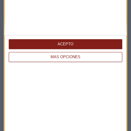
ACEPTO
Elige los boletines a los que suscribirte
*
MÁS OPCIONES
Apertura
La Magia de la Publicidad
Claves ESG
Acepto la
política de privacidad
. *
¡Suscribirme!
EN DIRECTO