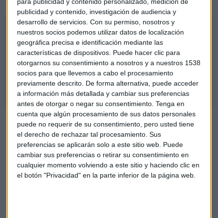
para publicidad y contenido personalizado, medición de
publicidad y contenido, investigación de audiencia y
desarrollo de servicios.
Con su permiso, nosotros y
Consultorio de fondos de inversión con José María Luna, socio de
nuestros socios podemos utilizar datos de localización
Luna Sevilla Asesores patrinianles
geográfica precisa e identificación mediante las
Considera que los aranceles de Donald Trump generan volatilidad pero
características de dispositivos. Puede hacer clic para
también ofrecen oportunidades de inversión. Escucha aquí el
otorgarnos su consentimiento a nosotros y a nuestros 1538
socios para que llevemos a cabo el procesamiento
consultorio completo.
previamente descrito. De forma alternativa, puede acceder
a información más detallada y cambiar sus preferencias
antes de otorgar o negar su consentimiento.
Tenga en
cuenta que algún procesamiento de sus datos personales
puede no requerir de su consentimiento, pero usted tiene
el derecho de rechazar tal procesamiento. Sus
preferencias se aplicarán solo a este sitio web. Puede
cambiar sus preferencias o retirar su consentimiento en
cualquier momento volviendo a este sitio y haciendo clic en
el botón "Privacidad" en la parte inferior de la página web.