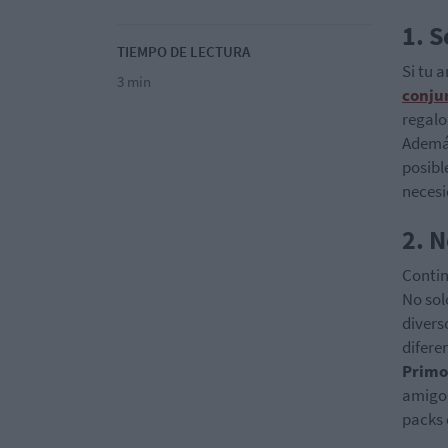
1. S
TIEMPO DE LECTURA
Si tu 
3 min
conju
regalo
Además
posibl
necesi
2. 
Contin
No sol
divers
difere
Primo
amigo 
packs 