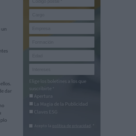
e un
ntes
Elige los boletines a los que
ellos.
suscribirte
*
de dar
Apertura
La Magia de la Publicidad
mo
Claves ESG
u
mplo
Acepto la
política de privacidad
. *