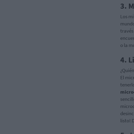
3. 
Los mi
mundo.
través
encuen
o la m
4. 
¿Quién
El mic
tenerl
micro
sencil
microo
desinc
listo!