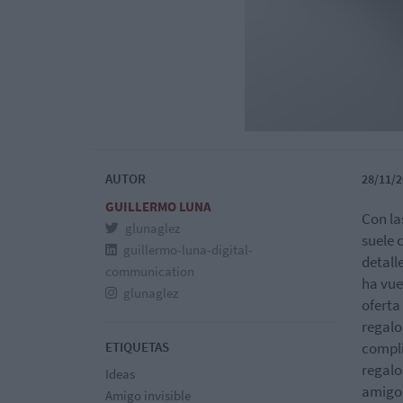
AUTOR
28/11/2
GUILLERMO LUNA
Con la
glunaglez
suele 
guillermo-luna-digital-
detall
communication
ha vue
glunaglez
oferta
regalo
ETIQUETAS
compli
regalo
Ideas
amigo 
Amigo invisible