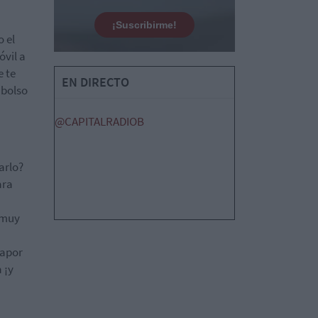
¡Suscribirme!
o el
óvil a
e te
EN DIRECTO
 bolso
@CAPITALRADIOB
arlo?
ara
s muy
vapor
 ¡y