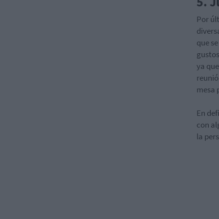
5. 
Por úl
divers
que se
gustos
ya que
reunió
mesa p
En def
con al
la per