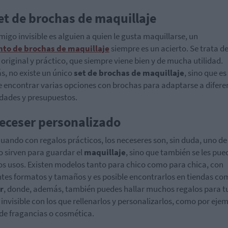
et de brochas de maquillaje
amigo invisible es alguien a quien le gusta maquillarse, un
nto de brochas de maquillaje
siempre es un acierto. Se trata d
 original y práctico, que siempre viene bien y de mucha utilidad.
, no existe un único
set de brochas de maquillaje
, sino que es
e encontrar varias opciones con brochas para adaptarse a difere
dades y presupuestos.
Neceser personalizado
uando con regalos prácticos, los neceseres son, sin duda, uno de 
o sirven para guardar el
maquillaje
, sino que también se les pue
os usos. Existen modelos tanto para chico como para chica, con
ntes formatos y tamaños y es posible encontrarlos en tiendas co
r
, donde, además, también puedes hallar muchos regalos para t
invisible con los que rellenarlos y personalizarlos, como por eje
de fragancias o cosmética.