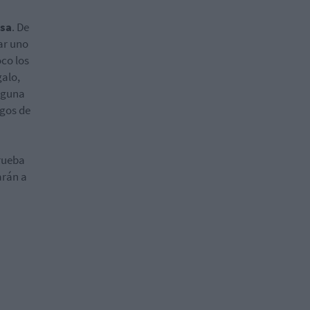
esa
. De
ar uno
co los
galo,
alguna
egos de
prueba
arán a