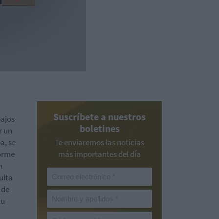
Suscríbete a nuestros
bajos
boletines
r un
a, se
Te enviaremos las noticias
norme
más importantes del día
n
ulta
 de
tu