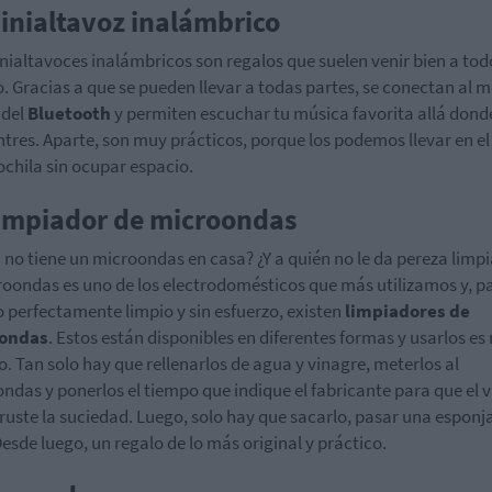
Minialtavoz inalámbrico
nialtavoces inalámbricos son regalos que suelen venir bien a tod
 Gracias a que se pueden llevar a todas partes, se conectan al m
 del
Bluetooth
y permiten escuchar tu música favorita allá dond
tres. Aparte, son muy prácticos, porque los podemos llevar en el
ochila sin ocupar espacio.
Limpiador de microondas
 no tiene un microondas en casa? ¿Y a quién no le da pereza limpi
roondas es uno de los electrodomésticos que más utilizamos y, p
o perfectamente limpio y sin esfuerzo, existen
limpiadores de
ondas
. Estos están disponibles en diferentes formas y usarlos e
lo. Tan solo hay que rellenarlos de agua y vinagre, meterlos al
ndas y ponerlos el tiempo que indique el fabricante para que el 
ruste la suciedad. Luego, solo hay que sacarlo, pasar una esponja
 Desde luego, un regalo de lo más original y práctico.