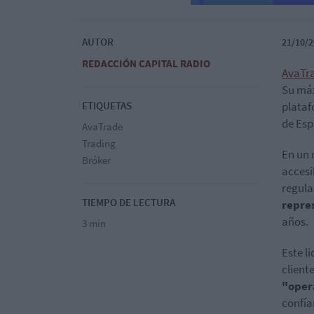
AUTOR
21/10/2
REDACCIÓN CAPITAL RADIO
AvaTr
Su máx
ETIQUETAS
plataf
de Esp
AvaTrade
Trading
En un 
Bróker
accesi
regula
TIEMPO DE LECTURA
repres
años.
3 min
Este l
client
"oper
confía