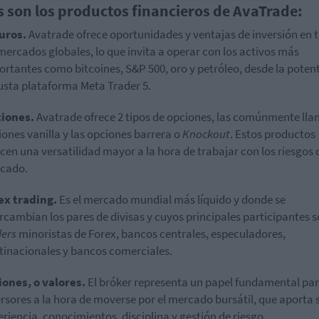
s son los productos financieros de AvaTrade:
uros.
Avatrade ofrece oportunidades y ventajas de inversión en 
mercados globales, lo que invita a operar con los activos más
rtantes como bitcoines, S&P 500, oro y petróleo, desde la potent
usta plataforma Meta Trader 5.
iones.
Avatrade ofrece 2 tipos de opciones, las comúnmente ll
ones vanilla y las opciones barrera o
Knockout
. Estos productos
cen una versatilidad mayor a la hora de trabajar con los riesgos 
cado.
ex trading.
Es el mercado mundial más líquido y donde se
rcambian los pares de divisas y cuyos principales participantes s
ders
minoristas de Forex, bancos centrales, especuladores,
tinacionales y bancos comerciales.
iones, o valores.
El bróker representa un papel fundamental par
rsores a la hora de moverse por el mercado bursátil, que aporta 
riencia, conocimientos, disciplina y gestión de riesgo.