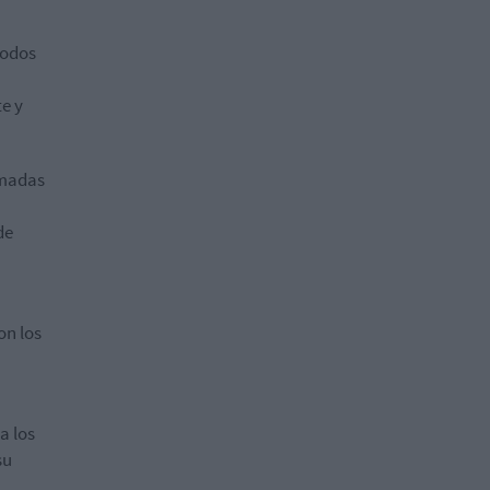
todos
e y
amadas
de
on los
a los
su