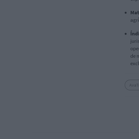
Mat
agrí
Índ
juri
ope
de 
exc
AvaT