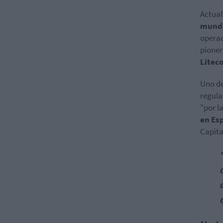
Actual
mund
operac
pioner
Litec
Uno de
regula
"por l
en Es
Capita