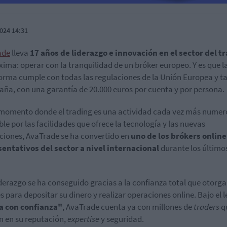
024 14:31
ade
lleva
17 años de liderazgo e innovación en el sector del t
ima: operar con la tranquilidad de un bróker europeo. Y es que l
orma cumple con todas las regulaciones de la Unión Europea y 
aña, con una garantía de 20.000 euros por cuenta y por persona.
momento donde el trading es una actividad cada vez más numer
ble por las facilidades que ofrece la tecnología y las nuevas
ciones, AvaTrade se ha convertido en
uno de los brókers onlin
entativos del sector a nivel internacional
durante los último
iderazgo se ha conseguido gracias a la confianza total que otorga
es para depositar su dinero y realizar operaciones online. Bajo el 
a con confianza"
, AvaTrade cuenta ya con millones de
traders
q
n en su reputación,
expertise
y seguridad.