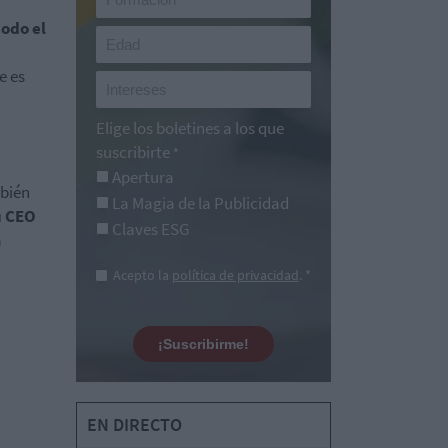
odo el
e es
Elige los boletines a los que
suscribirte
*
Apertura
mbién
La Magia de la Publicidad
 CEO
Claves ESG
a
Acepto la
política de privacidad
. *
¡Suscribirme!
EN DIRECTO