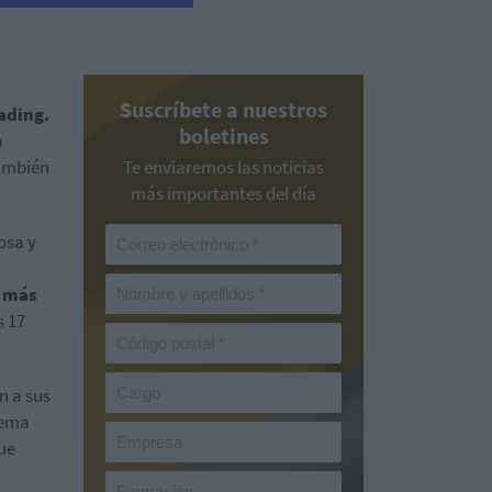
Suscríbete a nuestros
rading.
boletines
a
también
Te enviaremos las noticias
más importantes del día
osa y
e más
s 17
n a sus
lema
ue