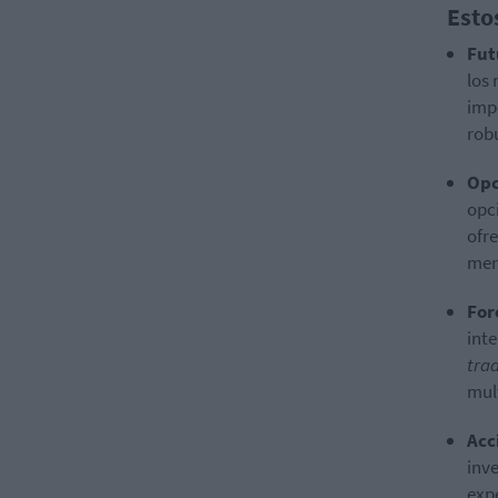
Esto
Fut
los 
impo
rob
Opc
opci
ofre
mer
For
inte
tra
mul
Acc
inve
expe