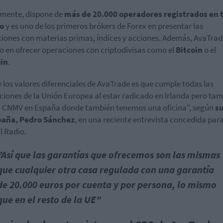
mente, dispone de
más de 20.000 operadores registrados en t
o
y es uno de los primeros brókers de Forex en presentar las
iones con materias primas, índices y acciones. Además, AvaTrad
o en ofrecer operaciones con criptodivisas como el
Bitcoin
o el
oin
.
 los valores diferenciales de AvaTrade es que cumple todas las
ciones de la Unión Europea al estar radicado en Irlanda pero ta
a CNMV en España donde también tenemos una oficina", según
su
paña, Pedro Sánchez
, en una reciente entrevista concedida par
l Radio.
"Así que las garantías que ofrecemos son las mismas
que cualquier otra casa regulada con una garantía
de 20.000 euros por cuenta y por persona, lo mismo
que en el resto de la UE"