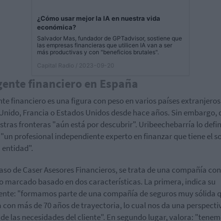
¿Cómo usar mejor la IA en nuestra vida
económica?
Salvador Mas, fundador de GPTadvisor, sostiene que
las empresas financieras que utilicen IA van a ser
más productivas y con "beneficios brutales".
Capital Radio
/ 2023-09-20
gente financiero en España
nte financiero es una figura con peso en varios países extranjer
Unido, Francia o Estados Unidos desde hace años. Sin embargo, 
stras fronteras "aún está por descubrir". Uribeechebarría lo defi
"un profesional independiente experto en finanzar que tiene el s
 entidad".
caso de Caser Asesores Financieros, se trata de una compañía con
 marcado basado en dos características. La primera, indica su
ente: "formamos parte de una compañía de seguros muy sólida 
 con más de 70 años de trayectoria, lo cual nos da una perspecti
 de las necesidades del cliente". En segundo lugar, valora: "tene