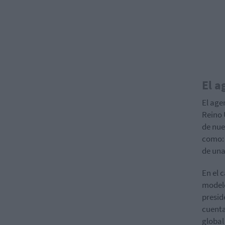
El a
El age
Reino 
de nue
como: 
de una
En el 
modelo
presid
cuenta
global