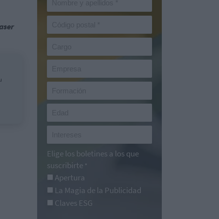
aser
u
Elige los boletines a los que
suscribirte
*
Apertura
La Magia de la Publicidad
Claves ESG