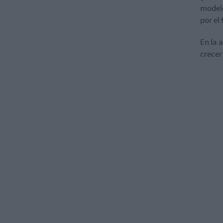
modelo
por el 
En la 
crecer