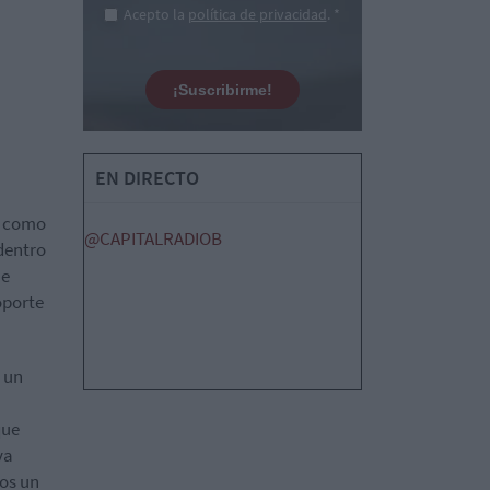
Acepto la
política de privacidad
. *
¡Suscribirme!
EN DIRECTO
os como
@CAPITALRADIOB
dentro
ne
oporte
 un
que
va
mos un