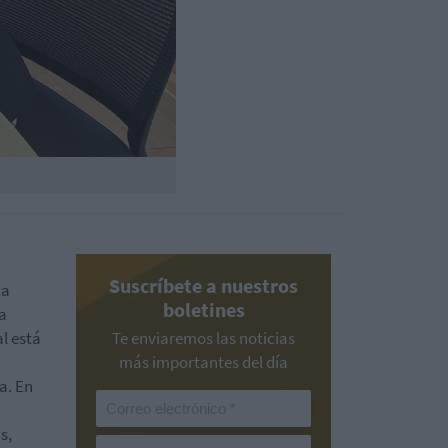
Suscríbete a nuestros
ta
boletines
a
l está
Te enviaremos las noticias
más importantes del día
a. En
s,