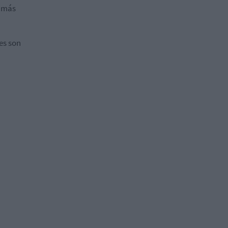
a más
es son