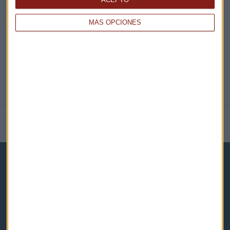
@CAPITALRADIOB
MÁS OPCIONES
NOTICIAS RELACIONADAS
Capital Radio