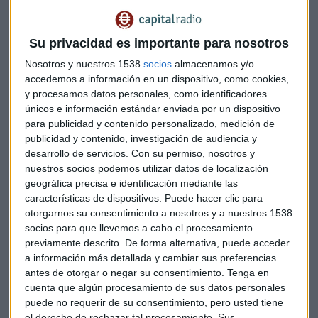
Su privacidad es importante para nosotros
Nosotros y nuestros 1538
socios
almacenamos y/o
accedemos a información en un dispositivo, como cookies,
y procesamos datos personales, como identificadores
únicos e información estándar enviada por un dispositivo
para publicidad y contenido personalizado, medición de
Blancos y negros en el IBEX y Continuo con
publicidad y contenido, investigación de audiencia y
Blasco y Galán
desarrollo de servicios.
Con su permiso, nosotros y
Analizamos el comportamiento de la bolsa en el
Consultorio Capital de Mercado Abierto con Álvaro
nuestros socios podemos utilizar datos de localización
Blasco, socio-director de ATL Capital y Víctor Galán,
geográfica precisa e identificación mediante las
analista de Planeta Bolsa
características de dispositivos. Puede hacer clic para
Capital Radio /
/ 2022-10-04
otorgarnos su consentimiento a nosotros y a nuestros 1538
socios para que llevemos a cabo el procesamiento
¿Cómo están las reservas?
previamente descrito. De forma alternativa, puede acceder
Los almacenes se encuentran prácticamente llenos, los
a información más detallada y cambiar sus preferencias
almacenes subterráneos, cuatro en nuestro país, suponen la
antes de otorgar o negar su consentimiento.
Tenga en
cuenta que algún procesamiento de sus datos personales
principal reserva de gas, que se encuentra a día de hoy al
puede no requerir de su consentimiento, pero usted tiene
91,7% esperando al ritmo actual de importación llegar al
el derecho de rechazar tal procesamiento. Sus