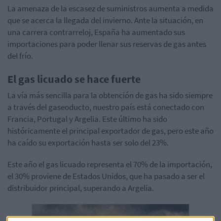
La amenaza de la escasez de suministros aumenta a medida
que se acerca la llegada del invierno. Ante la situación, en
una carrera contrarreloj, España ha aumentado sus
importaciones para poder llenar sus reservas de gas antes
del frío.
El gas licuado se hace fuerte
La vía más sencilla para la obtención de gas ha sido siempre
a través del gaseoducto, nuestro país está conectado con
Francia, Portugal y Argelia. Este último ha sido
históricamente el principal exportador de gas, pero este año
ha caído su exportación hasta ser solo del 23%.
Este año el gas licuado representa el 70% de la importación,
el 30% proviene de Estados Unidos, que ha pasado a ser el
distribuidor principal, superando a Argelia.