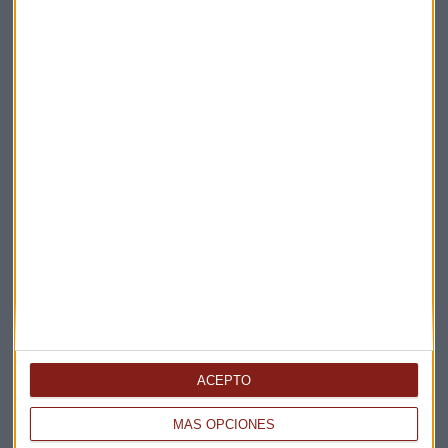
Suscríbete a nuestros boletines
Te enviaremos las noticias más importantes del día
ACEPTO
MÁS OPCIONES