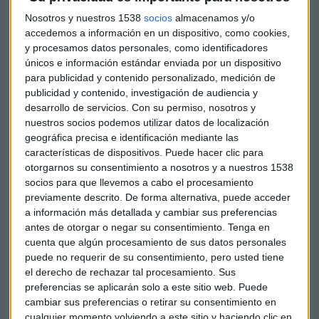
acciones de estas empresas y el índice es un indicativo hacia
Nosotros y nuestros 1538
socios
almacenamos y/o
las compañías que se enfocan en las telecomunicaciones,
accedemos a información en un dispositivo, como cookies,
así como el hardware y el software. A pesar de ello, no
y procesamos datos personales, como identificadores
aglutina las financieras o aquellas que se dediquen por
únicos e información estándar enviada por un dispositivo
entero al mundo de las inversiones.
para publicidad y contenido personalizado, medición de
publicidad y contenido, investigación de audiencia y
desarrollo de servicios.
Con su permiso, nosotros y
Por otra parte, hallamos el Nasdaq Composite. Para este
nuestros socios podemos utilizar datos de localización
índice, hablamos de un grupo de acciones que están
geográfica precisa e identificación mediante las
listadas en dicha bolsa electrónica. Tecnología, financieras
características de dispositivos. Puede hacer clic para
o inversiones son algunas de las tipologías de empresas que
otorgarnos su consentimiento a nosotros y a nuestros 1538
podemos hallar en él.
socios para que llevemos a cabo el procesamiento
previamente descrito. De forma alternativa, puede acceder
Por último, hablamos de Nasdaq de biotecnología, que en
a información más detallada y cambiar sus preferencias
esta ocasión engloba las farmacéuticas y empresas de
antes de otorgar o negar su consentimiento.
Tenga en
biotecnología que se hallen listadas en el Nasdaq
cuenta que algún procesamiento de sus datos personales
puede no requerir de su consentimiento, pero usted tiene
Composite que se citaba anteriormente. El requisito
el derecho de rechazar tal procesamiento. Sus
indispensable es que las empresas que busquen formar
preferencias se aplicarán solo a este sitio web. Puede
parte de este índice sean aquellas que coticen
cambiar sus preferencias o retirar su consentimiento en
exclusivamente en el interior del Nasdaq, además de que
cualquier momento volviendo a este sitio y haciendo clic en