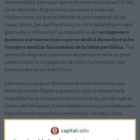
la humanidad, pero ¿por qué es el metal más valioso? El oro,
es un elemento de gran valor, es común a todas las
civilizaciones, ya que ha definido el valor material de las
cosas. ¿Pero, por qué fue el oro y no otro metal el que cogió
gran valor y relevancia? La respuesta la dio
un ingeniero
químico norteamericano que se dedicó durante mucho
tiempo a analizar los metales de la tabla periódica
. Tras
su estudio llegó a la conclusión de que el oro tenía un gran
potencial por la conjugación de varios factores por una
parte porque es un metal físico.
Esto marca una gran diferencia de otros elementos que
están en estado líquido o gaseoso y que su estado haría
imposible hacer transacciones económicas, por ejemplo el
Helio o del nitrógeno. Estos metales son muy preciados pero
hace años era imposible comercializar con ellos. Otros
metales como el arsénico, el plomo o el polonio, son
valiosos pero perjudiciales para la salud, por lo que
tampoco tenían utilidad para hacer transacciones