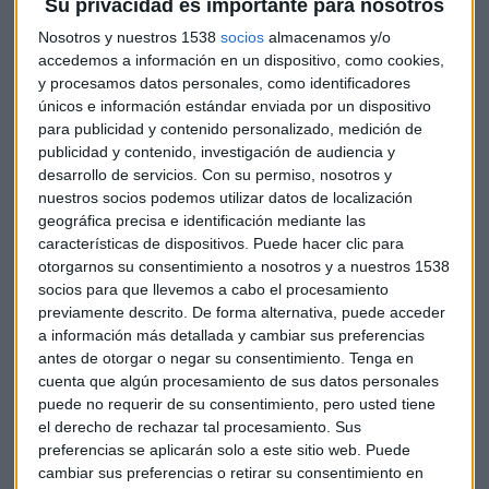
Su privacidad es importante para nosotros
financiaras.
Nosotros y nuestros 1538
socios
almacenamos y/o
Entonces, eliminando de la lista los metales líquidos, los
accedemos a información en un dispositivo, como cookies,
gases, los que son perjudiciales para la salud y los que son
y procesamos datos personales, como identificadores
únicos e información estándar enviada por un dispositivo
demasiado blandos, todavía quedaban varias opciones,
para publicidad y contenido personalizado, medición de
¿por qué entonces el oro y no el cobre o el zinc? La respuesta
publicidad y contenido, investigación de audiencia y
es la ubicación.
El oro es uno de los metales más difíciles
desarrollo de servicios.
Con su permiso, nosotros y
de encontrar y claro, cuanto más difícil de obtener más
nuestros socios podemos utilizar datos de localización
valor obtiene.
geográfica precisa e identificación mediante las
características de dispositivos. Puede hacer clic para
Entre todos los metales el oro y la plata son de los más
otorgarnos su consentimiento a nosotros y a nuestros 1538
llamativos, por su brillo, su capacidad de moldear y porque
socios para que llevemos a cabo el procesamiento
previamente descrito. De forma alternativa, puede acceder
son muy llamativos. Por ello, empezaron a utilizarse como
a información más detallada y cambiar sus preferencias
muestra de valía, y su valor fue aumentado
antes de otorgar o negar su consentimiento.
Tenga en
exponencialmente.
cuenta que algún procesamiento de sus datos personales
puede no requerir de su consentimiento, pero usted tiene
Algo tan antiguo con el oro sigue siendo hoy el símbolo de
el derecho de rechazar tal procesamiento. Sus
mayor relevancia. El oro está presente en los grandes
preferencias se aplicarán solo a este sitio web. Puede
campeonatos deportivos, los mejores se llevan el oro,
cambiar sus preferencias o retirar su consentimiento en