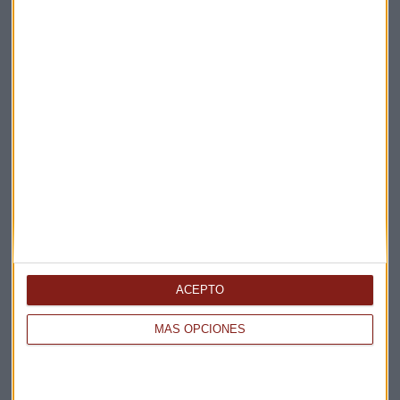
La Magia de la Publicidad
Claves ESG
Acepto la
política de privacidad
. *
¡Suscribirme!
EN DIRECTO
@CAPITALRADIOB
ACEPTO
MÁS OPCIONES