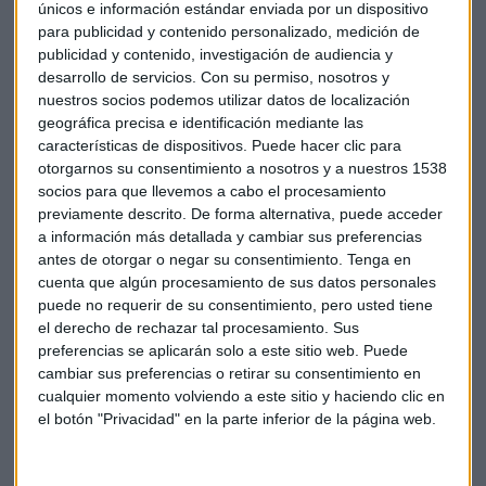
únicos e información estándar enviada por un dispositivo
pasada la Junta ordenó la retirada de la carne mechada de
para publicidad y contenido personalizado, medición de
la empresa Magrudis, la cual conllevó la listeriosis.
publicidad y contenido, investigación de audiencia y
desarrollo de servicios.
Con su permiso, nosotros y
Supermercados como Alcampo han decidido retirar
nuestros socios podemos utilizar datos de localización
todos los productos de la empresa sevillana
. Begoña
geográfica precisa e identificación mediante las
López, miembro de la Sociedad Andaluza de Epidemiología,
características de dispositivos. Puede hacer clic para
otorgarnos su consentimiento a nosotros y a nuestros 1538
afirma que según los análisis veinte días después de la
socios para que llevemos a cabo el procesamiento
retirada de los productos contaminados el número de
previamente descrito. De forma alternativa, puede acceder
infectados dejará de aumentar.
a información más detallada y cambiar sus preferencias
antes de otorgar o negar su consentimiento.
Tenga en
La Ministra de Sanidad en funciones, María Luisa Carcedo
cuenta que algún procesamiento de sus datos personales
remarca que lo más importante en este momento es hacer
puede no requerir de su consentimiento, pero usted tiene
inspecciones para saber dónde se ha producido el fallo.
el derecho de rechazar tal procesamiento. Sus
preferencias se aplicarán solo a este sitio web. Puede
cambiar sus preferencias o retirar su consentimiento en
cualquier momento volviendo a este sitio y haciendo clic en
Alcampo
Andalucía
Comisión Europea
el botón "Privacidad" en la parte inferior de la página web.
Sanidad
Listeriosis
Bacteria