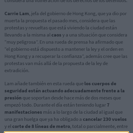
considera una vulneración de los derechos de los detenidos.
Carrie Lam
, jefa del gobierno de Hong Kong, que ya dio por
muerta la propuesta el pasado mes, considera que las
protestas y revueltas que está viviendo la ciudad están
llevando a la misma al
caos
y a una situación que considera
“muy peligrosa”. En una rueda de prensa ha afirmado que
“el gobierno está dispuesto a mantener la ley y el orden en
Hong Kong y a recuperar la confianza”, además cree que las
protestas van más allá de la propuesta de la ley de
extradición.
Lam añade también en esta rueda que
los cuerpos de
seguridad están actuando adecuadamente frente a la
presión
que soportan desde hace más de dos meses que
empezó todo. Durante el día están teniendo lugar
7
manifestaciones
más a lo largo de la ciudad al igual que
una gran huelga que ya ha obligado a
cancelar 230 vuelos
y el
corte de 8 líneas de metro
, total o parcialmente, entre