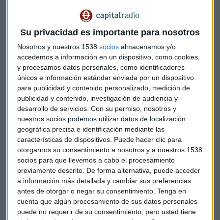
ellas la línea que conecta la ciudad con el aeropuerto.
Hasta el momento, estas 7 manifestaciones convocadas en
Su privacidad es importante para nosotros
diferentes partes de la ciudad financiera ya están siendo
reprimidas por la
policía antidisturbios
, en el área de
Nosotros y nuestros 1538
socios
almacenamos y/o
Wong Tai Sin
los efectivos han lanzado gas lacrimógeno
accedemos a información en un dispositivo, como cookies,
y procesamos datos personales, como identificadores
para frenar las barricadas de los manifestantes y se ha
únicos e información estándar enviada por un dispositivo
establecido una línea policial.
para publicidad y contenido personalizado, medición de
publicidad y contenido, investigación de audiencia y
También, varios trabajadores del parque Disneyland han ido
desarrollo de servicios.
Con su permiso, nosotros y
a la huelga, al igual que en el centro comercial New Town
nuestros socios podemos utilizar datos de localización
Plaza, en
Sha Tin
, donde el centro entero se ha cerrado y ha
geográfica precisa e identificación mediante las
sido ocupado por una sentada como protesta contra el
características de dispositivos. Puede hacer clic para
gobierno. Ya son varios los centros comerciales, locales y
otorgarnos su consentimiento a nosotros y a nuestros 1538
socios para que llevemos a cabo el procesamiento
sitios públicos de servicios cerrados durante el día como
previamente descrito. De forma alternativa, puede acceder
protesta.
a información más detallada y cambiar sus preferencias
antes de otorgar o negar su consentimiento.
Tenga en
En
Tai Po
, varios manifestantes han aparecido con
cuenta que algún procesamiento de sus datos personales
banderas estadounidenses bajo el lema "Presidente Trump,
puede no requerir de su consentimiento, pero usted tiene
libere Hong Kong". Algunos
funcionarios
abandonan sus