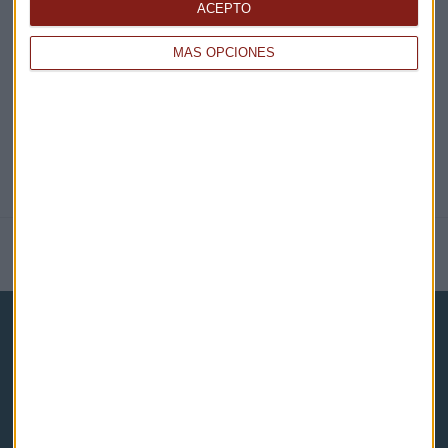
ACEPTO
@CAPITALRADIOB
MÁS OPCIONES
NOTICIAS RELACIONADAS
Capital Radio