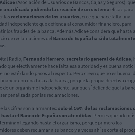
Adicae
(Asociación de Usuarios de Bancos, Cajas y Seguros), que
e una década pidiendo la creación de un sistema
eficaz para
er las
reclamaciones de los usuarios,
cree que hace falta una
dad independiente que defienda al consumidor financiero, para
ir los fraudes de la banca. Además Adicae considera que hasta 
vicio de reclamaciones del
Banco de España ha sido totalment
az.
ital Radio,
Fernando Herrero, secretario general de Adicae
, 
ado que efectivamente hace falta esa autoridad y es buena notic
ierno esté dando pasos al respecto. Pero creen que no es buena i
 financie con una tasa a la banca, porque la propia directiva exig
te de un organismo independiente, aunque sí defiende que la ban
ser penalizada por las reclamaciones.
ue las cifras son alarmantes:
solo el 16% de las reclamaciones 
n hasta el Banco de España son atendidas
. Pero es que ademá
terminan llegando hasta el organismo, porque primero los
idores deben reclamar a su banco y a veces ahí se corta el proc