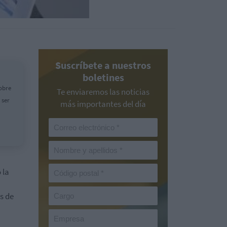
Suscríbete a nuestros
boletines
obre
Te enviaremos las noticias
 ser
más importantes del día
 la
s de