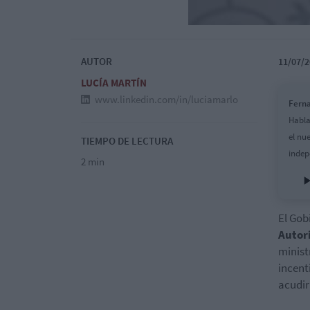
AUTOR
11/07/2
LUCÍA MARTÍN
www.linkedin.com/in/luciamarlo
Ferna
Habla
el nu
TIEMPO DE LECTURA
indep
2 min
El Gob
Autor
minist
incent
acudir