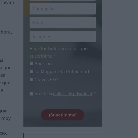
 llevan
ahora,
e
Elige los boletines a los que
suscribirte
*
ha
Apertura
ia que
La Magia de la Publicidad
dea
Claves ESG
e que
ca
Acepto la
política de privacidad
. *
que
¡Suscribirme!
s muy
eso.