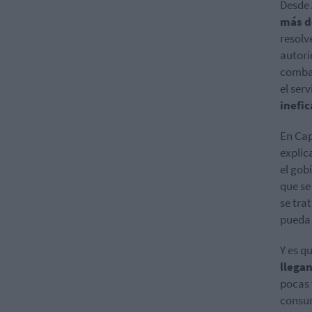
Desde
más d
resolv
autori
combat
el ser
inefic
En Cap
explic
el gob
que se
se tra
pueda 
Y es q
llega
pocas 
consum