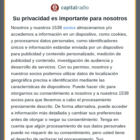
adosadas, con jardines privados delantero y trasero y zonas
comunes con piscina y zona infantil.
Su privacidad es importante para nosotros
Se trata de viviendas de más de 200 metros distribuidas en
Nosotros y nuestros 1538
socios
almacenamos y/o
tres plantas. En la planta baja se dispone un amplio salón
accedemos a información en un dispositivo, como cookies,
cocina, baño completo y posibilidad de despacho o
y procesamos datos personales, como identificadores
dormitorio. En planta primera hay otros 3 dormitorios,
únicos e información estándar enviada por un dispositivo
todos de más de 10 metros, baño completo y dormitorio
para publicidad y contenido personalizado, medición de
principal con amplio vestidor, y baño propio. También
publicidad y contenido, investigación de audiencia y
contamos con una planta sótano de usos múltiples, un
desarrollo de servicios.
Con su permiso, nosotros y
nuestros socios podemos utilizar datos de localización
espacio ventilado e iluminado.
geográfica precisa e identificación mediante las
características de dispositivos. Puede hacer clic para
Destaca en todos los espacios la presencia de luz natural
otorgarnos su consentimiento a nosotros y a nuestros 1538
gracias a sus grandes ventanales, resultando estancias muy
socios para que llevemos a cabo el procesamiento
agradables. Los espacios es este proyecto están muy
previamente descrito. De forma alternativa, puede acceder
cuidados. Hemos querido singularizar ciertas piezas de la
a información más detallada y cambiar sus preferencias
vivienda como el comedor, dotándolo de doble altura, o el
antes de otorgar o negar su consentimiento.
Tenga en
dormitorio principal, que cuenta con una amplia terraza
cuenta que algún procesamiento de sus datos personales
puede no requerir de su consentimiento, pero usted tiene
el derecho de rechazar tal procesamiento. Sus