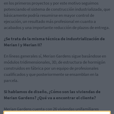
en los primeros proyectos y por este motivo seguimos
potenciando el sistema de construcción industrializada, que
básicamente podría resumirse en mayor control de
ejecución, un resultado más profesional en cuanto a
acabados y una importante reducción de plazos de entrega.
¿Se trata de la misma técnica de industrialización de
Merian I y Merian II?
En líneas generales sí, Merian Gardens sigue basándose en
módulos tridimensionales, 3D, de estructura de hormigón
construidos en fábrica por un equipo de profesionales
cualificados y que posteriormente se ensamblan en la
parcela.
Si hablamos de diseño, ¿Cómo son las viviendas de
Merian Gardens? ¿Qué va a encontrar el cliente?
Merian Gardens cuenta con 26 viviendas unifamiliares