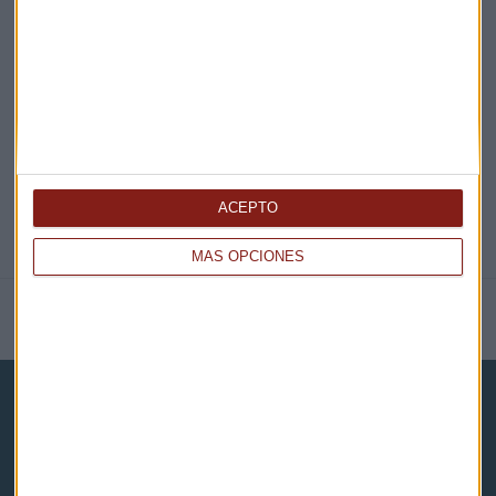
EN DIRECTO
@CAPITALRADIOB
ACEPTO
MÁS OPCIONES
NOTICIAS RELACIONADAS