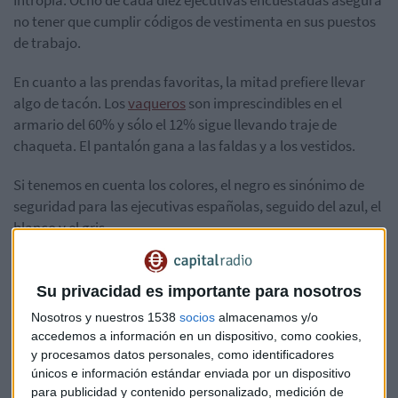
Intropia. Ocho de cada diez ejecutivas encuestadas asegura
no tener que cumplir códigos de vestimenta en sus puestos
de trabajo.
En cuanto a las prendas favoritas, la mitad prefiere llevar
algo de tacón. Los
vaqueros
son imprescindibles en el
armario del 60% y sólo el 12% sigue llevando traje de
chaqueta. El pantalón gana a las faldas y a los vestidos.
Si tenemos en cuenta los colores, el negro es sinónimo de
seguridad para las ejecutivas españolas, seguido del azul, el
blanco y el gris.
Los colores más vivos, como el
rosa
y el amarillo, son los
menos populares, y sólo el 21% se atreve con los
Su privacidad es importante para nosotros
estampados
.
Nosotros y nuestros 1538
socios
almacenamos y/o
accedemos a información en un dispositivo, como cookies,
Comodidad
y procesamos datos personales, como identificadores
únicos e información estándar enviada por un dispositivo
La comodidad sigue siendo el primer factor al comprar
para publicidad y contenido personalizado, medición de