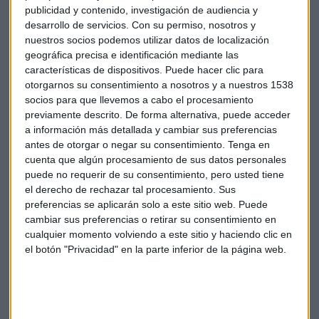
ropa. De lejos le siguen las que prefieren las prendas
publicidad y contenido, investigación de audiencia y
discretas (13,2%), las que optan por un atuendo original
desarrollo de servicios.
Con su permiso, nosotros y
(14,8%), por la ropa más seria (11,7%) y por la más elegante
nuestros socios podemos utilizar datos de localización
(6,9%).
geográfica precisa e identificación mediante las
características de dispositivos. Puede hacer clic para
otorgarnos su consentimiento a nosotros y a nuestros 1538
Ocho de cada diez mujeres profesionales afirma no tener
socios para que llevemos a cabo el procesamiento
que cumplir un código de vestimenta en su puesto de
previamente descrito. De forma alternativa, puede acceder
trabajo.
a información más detallada y cambiar sus preferencias
Casi la mitad de las profesionales encuestadas por
antes de otorgar o negar su consentimiento.
Tenga en
Intropia lleva algo de
tacón
en su día a día. Solo un 29,5%
cuenta que algún procesamiento de sus datos personales
usa zapatillas de deporte.
puede no requerir de su consentimiento, pero usted tiene
el derecho de rechazar tal procesamiento. Sus
76,2% Es el porcentaje de mujeres que recurren al negro
preferencias se aplicarán solo a este sitio web. Puede
para vestir en la oficina y sentirse seguras. Le siguen el
cambiar sus preferencias o retirar su consentimiento en
azul, el blanco y el gris.
cualquier momento volviendo a este sitio y haciendo clic en
el botón "Privacidad" en la parte inferior de la página web.