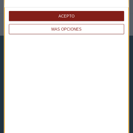
ACEPTO
NOTICIAS RELACIONADAS
MÁS OPCIONES
Capital Radio
Noticias
Eventos
Consultorios
Programas y podcasts