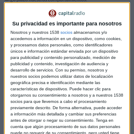
No valen los parámetros económicos porque, como ha
ocurrido otras veces con crisis profundas, los esquemas
Su privacidad es importante para nosotros
tradicionales liberales o socialdemócratas no sirven para
Nosotros y nuestros 1538
socios
almacenamos y/o
identificar la situación y, mucho menos, para dar solución a
accedemos a información en un dispositivo, como cookies,
los enormes problemas que ha generado esta crisis y que va
y procesamos datos personales, como identificadores
a seguir generando en el futuro inmediato y hay que recurrir
únicos e información estándar enviada por un dispositivo
a formulas mixtas dejando a un lado los dogmas
para publicidad y contenido personalizado, medición de
identitarios.
publicidad y contenido, investigación de audiencia y
desarrollo de servicios.
Con su permiso, nosotros y
Y no valen los parámetros políticos porque, lo he dicho
nuestros socios podemos utilizar datos de localización
muchas veces, este virus no es ni de izquierdas ni de
geográfica precisa e identificación mediante las
características de dispositivos. Puede hacer clic para
derechas y ha golpeado por igual los paradigmas de unos y
otorgarnos su consentimiento a nosotros y a nuestros 1538
de otros. Hasta ahora, hasta la legada del virus, la sociedad
socios para que llevemos a cabo el procesamiento
demandaba de sus partidos la defensa de unos
previamente descrito. De forma alternativa, puede acceder
determinados principios.
a información más detallada y cambiar sus preferencias
antes de otorgar o negar su consentimiento.
Tenga en
Desde que el virus irrumpiera en nuestras vidas y sobre todo
cuenta que algún procesamiento de sus datos personales
con el paso de los días, lo que demanda la sociedad a sus
puede no requerir de su consentimiento, pero usted tiene