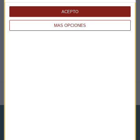
EN DIRECTO
ACEPTO
MÁS OPCIONES
@CAPITALRADIOB
NOTICIAS RELACIONADAS