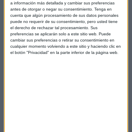
a información más detallada y cambiar sus preferencias
Flechoso trae a colación un estudio de la fundación
antes de otorgar o negar su consentimiento.
Tenga en
Compromiso y Transparencia que indica que
el 71% de las
cuenta que algún procesamiento de sus datos personales
empresas del Ibex 35 se olvida del talento senior
. “Este
puede no requerir de su consentimiento, pero usted tiene
estudio lo que hace es analizar la transparencia de las
el derecho de rechazar tal procesamiento. Sus
empresas del Ibex con respecto al talento senior, porque
preferencias se aplicarán solo a este sitio web. Puede
parece que lo están ocultando”, expresa. Para el fundador
cambiar sus preferencias o retirar su consentimiento en
de Cibercotizante, las empresas no muestran sus datos
cualquier momento volviendo a este sitio y haciendo clic en
el botón "Privacidad" en la parte inferior de la página web.
sobre la edad de sus trabajadores para no dar a conocer los
despidos que se han dado entre los empleados más
mayores.
El mentoring inverso, clave para el
mercado laboral del futuro
En este escenario, entra el concepto del
mentoring
inverso
. Es decir, crear programas dentro de las compañías
para que los más jóvenes puedan enseñarles a sus colegas
con más experiencia y vice versa. “Yo no sé desarrollar
algoritmos pero sé cómo hay que tratar una crisis