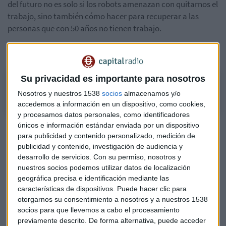
del futuro no es solo si los robots amenazan con quitarnos el
trabajo, sino también cómo hacer para recuperar a las
personas que con 50 años no tienen trabajo.
Escucha la tertulia completa en el siguiente podcast
Su privacidad es importante para nosotros
Cibercotizante: "Es un error despedir a una persona por su edad"
Nosotros y nuestros 1538
socios
almacenamos y/o
accedemos a información en un dispositivo, como cookies,
y procesamos datos personales, como identificadores
únicos e información estándar enviada por un dispositivo
Cibercotizante: "Hay una burbuja sobre la amenaza de
para publicidad y contenido personalizado, medición de
los robots en el trabajo"
publicidad y contenido, investigación de audiencia y
desarrollo de servicios.
Con su permiso, nosotros y
En los últimos años las empresas han despedido a una
nuestros socios podemos utilizar datos de localización
importante cantidad de profesionales mayores. Tal es así
geográfica precisa e identificación mediante las
que hoy en día, hay más de un millón de personas por
características de dispositivos. Puede hacer clic para
encima de 50 años que quiere trabajar, pero no encuentra
otorgarnos su consentimiento a nosotros y a nuestros 1538
trabajo.
socios para que llevemos a cabo el procesamiento
previamente descrito. De forma alternativa, puede acceder