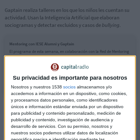
Gaptain realiza talleres en los que los niños les cuentan su
actividad. Usan la Inteligencia Artificial que elaboran
sociogramas y detectar excluidos y casos de
bullying
.
Mentoring con IESE Alumni y Gaptain
El programa de esta semana, en colaboración con la Red de Mentoring
de España, sigue los pasos de Roberto Álvarez (Gaptain) con los
mentores de IESE Alumni. También participa Javier Poveda Sánchez,
Mentor y mentee de ese programa de mentoría.
Su privacidad es importante para nosotros
Nosotros y nuestros 1538
socios
almacenamos y/o
accedemos a información en un dispositivo, como cookies,
y procesamos datos personales, como identificadores
¿Puede el mentoring ayudarnos a combatir el estrés?
únicos e información estándar enviada por un dispositivo
Eloquenze, la radio escolar que muestra la colaboración
para publicidad y contenido personalizado, medición de
público-privada del mentoring
publicidad y contenido, investigación de audiencia y
desarrollo de servicios.
Con su permiso, nosotros y
Para Álvarez Angulo, los niños adolescentes se están
nuestros socios podemos utilizar datos de localización
geográfica precisa e identificación mediante las