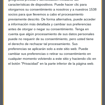
exponiendo a muchos riesgos en Internet.
1 de cada 3
características de dispositivos. Puede hacer clic para
jóvenes realiza
sexting
(comparte actividad sexual en la
otorgarnos su consentimiento a nosotros y a nuestros 1538
red), lo que a veces da lugar a chantajes.
socios para que llevemos a cabo el procesamiento
previamente descrito. De forma alternativa, puede acceder
El emprendimiento
a información más detallada y cambiar sus preferencias
antes de otorgar o negar su consentimiento.
Tenga en
En este camino ha sido fundamentaL la figura de mentor de
cuenta que algún procesamiento de sus datos personales
Javier Poveda. Ambos se conocieron y sacaron adelante el
puede no requerir de su consentimiento, pero usted tiene
proyecto a través de la aceleradora de
startups
SEK Lab
.
el derecho de rechazar tal procesamiento. Sus
preferencias se aplicarán solo a este sitio web. Puede
Aunque el CEO de Gaptain proviene del mundo de la
cambiar sus preferencias o retirar su consentimiento en
ciberseguridad, ha terminado en un mundo (el de la
cualquier momento volviendo a este sitio y haciendo clic en
educación en las aulas) que desconocía y en el que carecía
el botón "Privacidad" en la parte inferior de la página web.
de contactos. SEK Lab fue el potenciador de esta
adaptación y de la propuesta de valor que ofrece Gaptain.
Javier Poveda destaca la importancia de la experiencia en el
Mentoring
Para el mentor de IESE Alumni el factor experiencia es fundamental