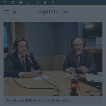
Javier Poveda (IESE Alumni) y Julio Rodríguez Díaz